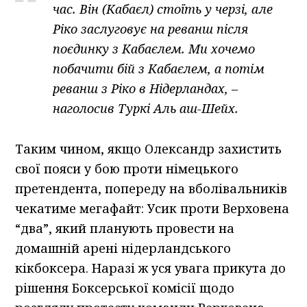
час. Він (Кабаєл) стоїть у черзі, але
Ріко заслуговує на реванш після
поєдинку з Кабаєлем. Ми хочемо
побачити бій з Кабаєлем, а потім
реванш з Ріко в Нідерландах, –
наголосив Туркі Аль аш-Шейх.
Таким чином, якщо Олександр захистить
свої пояси у бою проти німецького
претендента, попереду на вболівальників
чекатиме мегафайт: Усик проти Верховена
“два”, який планують провести на
домашній арені нідерландського
кікбоксера. Наразі ж уся увага прикута до
рішення Боксерської комісії щодо