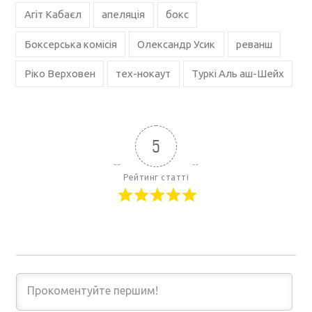
Агіт Кабаєл
апеляція
бокс
Боксерська комісія
Олександр Усик
реванш
Ріко Верховен
тех-нокаут
Туркі Аль аш-Шейх
5
Рейтинг статті