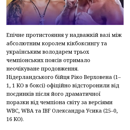
Епічне протистояння у надважкій вазі між
абсолютним королем кікбоксингу та
українським володарем трьох
чемпіонських поясів отримало
неочікуване продовження.
Нідерландського бійця Ріко Верховена (1–
1, 1 КО в боксі) офіційно відсторонили від
поєдинків після його драматичної
поразки від чемпіона світу за версіями
WBC, WBA та IBF Олександра Усика (25–0,
16 КО).