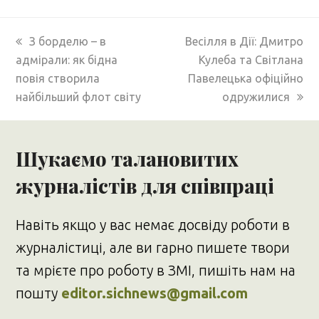
previous
next
З борделю – в
Весілля в Дії: Дмитро
post:
post:
адмірали: як бідна
Кулеба та Світлана
повія створила
Павелецька офіційно
найбільший флот світу
одружилися
Шукаємо талановитих
журналістів для співпраці
Навіть якщо у вас немає досвіду роботи в
журналістиці, але ви гарно пишете твори
та мрієте про роботу в ЗМІ, пишіть нам на
пошту
editor.sichnews@gmail.com