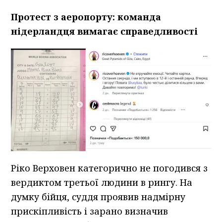
Протест з аеропорту: команда
нідерландця вимагає справедливості
Ріко Верховен категорично не погодився з
вердиктом третьої людини в рингу. На
думку бійця, суддя проявив надмірну
прискіпливість і зарано визначив