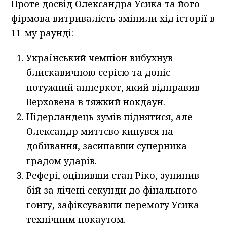
Проте досвід Олександра Усика та його
фірмова витривалість змінили хід історії в
11-му раунді:
Український чемпіон вибухнув
блискавичною серією та доніс
потужний апперкот, який відправив
Верховена в тяжкий нокдаун.
Нідерландець зумів піднятися, але
Олександр миттєво кинувся на
добивання, засипавши суперника
градом ударів.
Рефері, оцінивши стан Ріко, зупинив
бій за лічені секунди до фінального
гонгу, зафіксувавши перемогу Усика
технічним нокаутом.