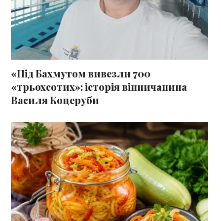
«Під Бахмутом вивезли 700
«трьохсотих»: історія вінничанина
Василя Коцеруби