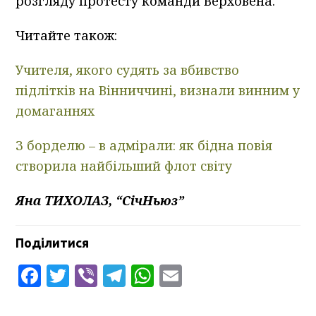
розгляду протесту команди Верховена.
Читайте також:
Учителя, якого судять за вбивство
підлітків на Вінниччині, визнали винним у
домаганнях
З борделю – в адмірали: як бідна повія
створила найбільший флот світу
Яна ТИХОЛАЗ, “СічНьюз”
Поділитися
Facebook
Twitter
Viber
Telegram
WhatsApp
Email