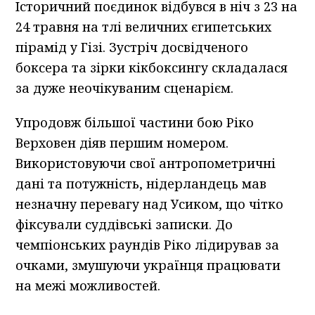
Історичний поєдинок відбувся в ніч з 23 на
24 травня на тлі величних єгипетських
пірамід у Гізі. Зустріч досвідченого
боксера та зірки кікбоксингу складалася
за дуже неочікуваним сценарієм.
Упродовж більшої частини бою Ріко
Верховен діяв першим номером.
Використовуючи свої антропометричні
дані та потужність, нідерландець мав
незначну перевагу над Усиком, що чітко
фіксували суддівські записки. До
чемпіонських раундів Ріко лідирував за
очками, змушуючи українця працювати
на межі можливостей.