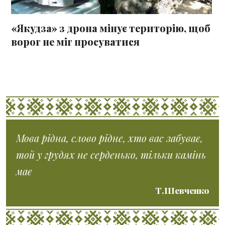
«Якудза» з дрона мінує територію, щоб
ворог не міг просуватися
Мова рідна, слово рідне, хто вас забуває,
той у грудях не серденько, тільки камінь
має
Т.Шевченко