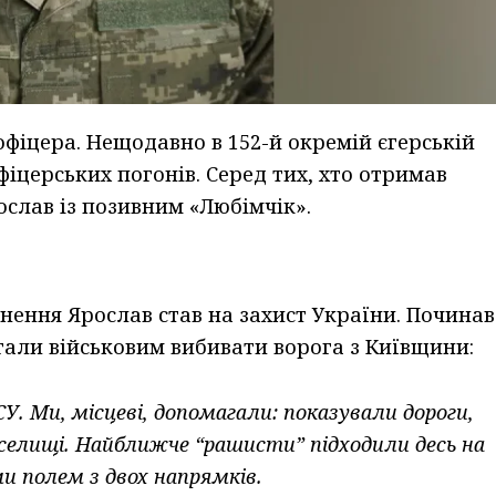
офіцера. Нещодавно в 152-й окремій єгерській
іцерських погонів. Серед тих, хто отримав
ослав із позивним «Любімчік».
ення Ярослав став на захист України. Починав
агали військовим вибивати ворога з Київщини:
У. Ми, місцеві, допомагали: показували дороги,
 селищі. Найближче “рашисти” підходили десь на
и полем з двох напрямків.