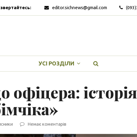
 звертайтесь:
editor.sichnews@gmail.com
(093)
УСІ РОЗДІЛИ
о офіцера: історія
імчіка»
исники
Немає коментарів