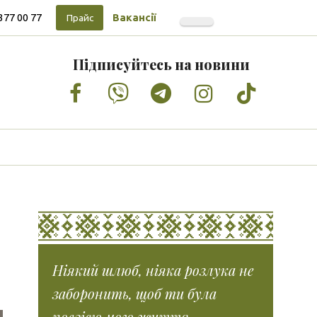
377 00 77
Вакансії
Прайс
Підписуйтесь на новини
Facebook
Vimeo
Tumblr
Instagram
Tiktok
Ніякий шлюб, ніяка розлука не
заборонить, щоб ти була
поезією мого життя