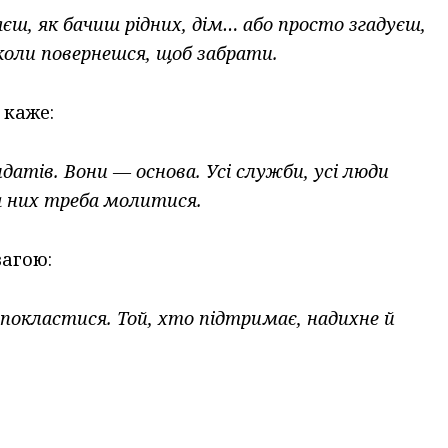
яєш, як бачиш рідних, дім… або просто згадуєш,
коли повернешся, щоб забрати.
 каже:
датів. Вони — основа. Усі служби, усі люди
а них треба молитися.
вагою:
покластися. Той, хто підтримає, надихне й