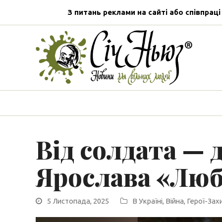
З питань реклами на сайті або співпраці
Від солдата — д
Ярослава «Люб
5 Листопада, 2025
В Україні
,
Війна
,
Герої-Зах