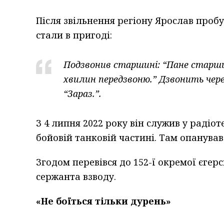
Після звільнення регіону Ярослав пробу
стали в пригоді:
Подзвонив старшині: “Пане старшин
хвилин передзвоню.” Дзвонить чере
“Зараз.”.
З 4 липня 2022 року він служив у радіоте
бойовій танковій частині. Там опанува
Згодом перевівся до 152-ї окремої єгер
сержанта взводу.
«Не боїться тільки дурень»