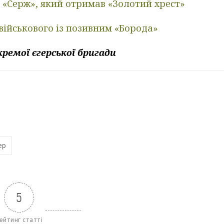
м «Серж», який отримав «Золотий хрест»
військового із позивним «Борода»
ремої єгерської бригади
ер
5
ейтинг статті