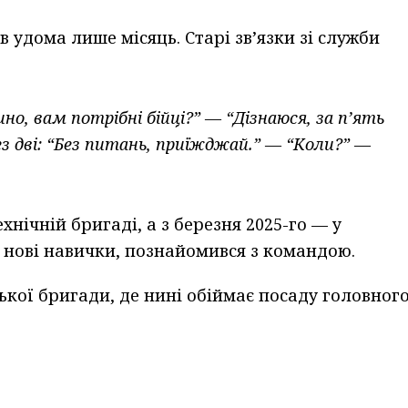
в удома лише місяць. Старі зв’язки зі служби
о, вам потрібні бійці?” — “Дізнаюся, за п’ять
з дві: “Без питань, приїжджай.” — “Коли?” —
хнічній бригаді, а з березня 2025-го — у
в нові навички, познайомився з командою.
ської бригади, де нині обіймає посаду головног