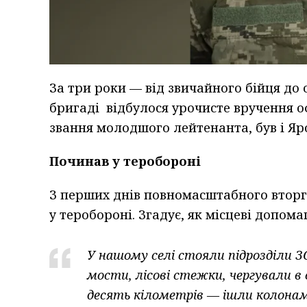
За три роки — від звичайного бійця до 
бригаді відбулося урочисте вручення оф
звання молодшого лейтенанта, був і Яр
Починав у теробороні
З перших днів повномасштабного вторгн
у теробороні. Згадує, як місцеві допом
У нашому селі стояли підрозділи ЗС
мости, лісові стежки, чергували в
десять кілометрів — ішли колонам