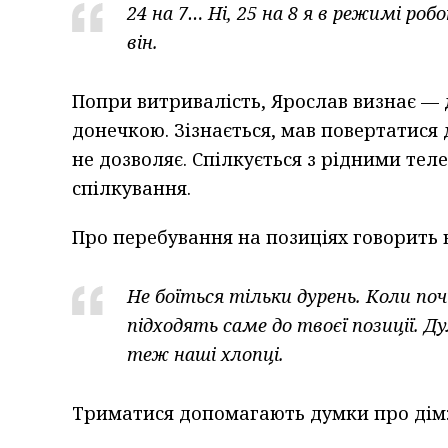
24 на 7… Ні, 25 на 8 я в режимі ро
він.
Попри витривалість, Ярослав визнає —
донечкою. Зізнається, мав повертатися 
не дозволяє. Спілкується з рідними тел
спілкування.
Про перебування на позиціях говорить 
Не боїться тільки дурень. Коли по
підходять саме до твоєї позиції. Д
теж наші хлопці.
Триматися допомагають думки про дім