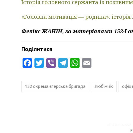
Історія головного сержанта із позивни
«Головна мотивація — родина»: історія 
Фелікс ЖАНІН, за матеріалами 152-ї ок
Поділитися
Facebook
Twitter
Viber
Telegram
WhatsApp
Email
152 окрема єгерська бригада
Любімчік
офіц
Р