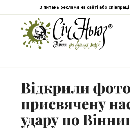
З питань реклами на сайті або співпраці
Відкрили фото
присвячену на
удару по Вінни