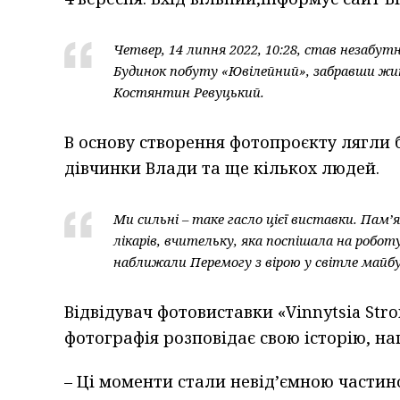
Четвер, 14 липня 2022, 10:28, став незабут
Будинок побуту «Ювілейний», забравши жит
Костянтин Ревуцький.
В основу створення фотопроєкту лягли 
дівчинки Влади та ще кількох людей.
Ми сильні – таке гасло цієї виставки. Пам
лікарів, вчительку, яка поспішала на робот
наближали Перемогу з вірою у світле майб
Відвідувач фотовиставки «Vinnytsia Str
фотографія розповідає свою історію, на
– Ці моменти стали невід’ємною частино