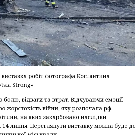
ь виставка робіт фотографа Костянтина
sia Strong».
 болю, відваги та втрат. Відчуваючи емоції
ро жорстокість війни, яку розпочала рф.
вітлин, на яких закарбовано наслідки
к 14 липня. Переглянути виставку можна буде д
Вінницької міськради.