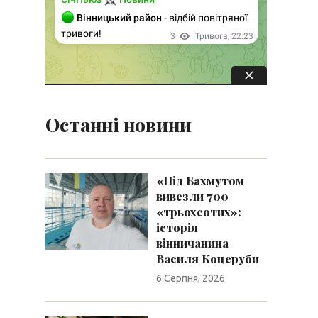
Останні новини
«Під Бахмутом
вивезли 700
«трьохсотих»:
історія
вінничанина
Василя Коцеруби
6 Серпня, 2026