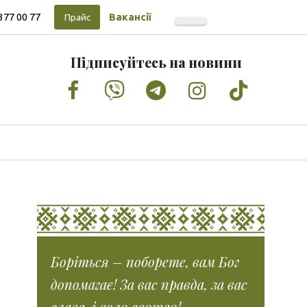
377 00 77
Вакансії
Прайс
Підписуйтесь на новини
Facebook
Vimeo
Tumblr
Instagram
Tiktok
Боріться – поборете, вам Бог
допомагає! За вас правда, за вас
слава, і воля святая!