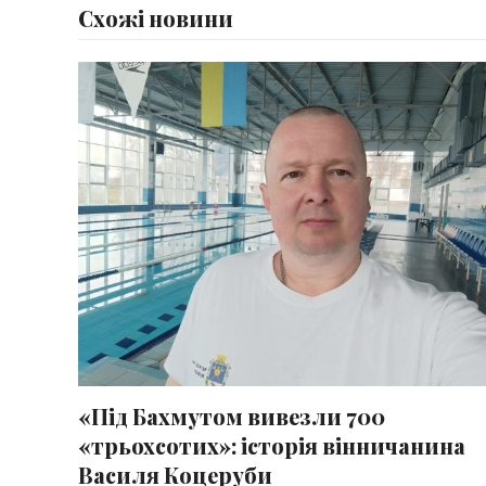
Схожі новини
«Під Бахмутом вивезли 700
«трьохсотих»: історія вінничанина
Василя Коцеруби