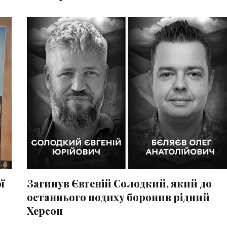
ї
Загинув Євгеній Солодкий, який до
останнього подиху боронив рідний
Херсон