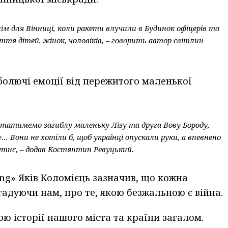
нім для Вінниці, коли ракети влучили в Будинок офіцерів та
тя дітей, жінок, чоловіків, – говорить автор світлин
болючі емоції від пережитого маленької
’ятатимемо загиблу маленьку Лізу та друга Вову Бороду,
у… Вони не хотіли б, щоб українці опускали руки, а впевнено
утнє, – додав Костянтин Ревуцький.
ong» Яків Коломієць зазначив, що кожна
гадуючи нам, про те, якою безжальною є війна.
ю історії нашого міста та країни загалом.