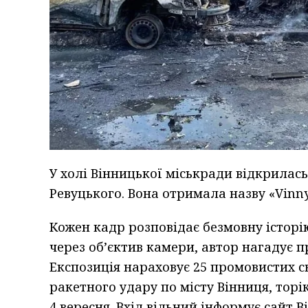
У холі Вінницької міськради відкрилас
Ревуцького. Вона отримала назву «Vinnyt
Кожен кадр розповідає безмовну історію
через об’єктив камери, автор нагадує п
Експозиція нараховує 25 промовистих с
ракетного удару по місту Вінниця, торі
4 вересня. Вхід вільний,інформує сайт 