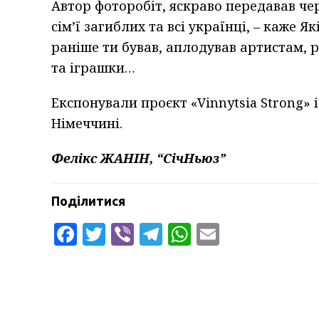
Автор фоторобіт, яскраво передавав чере
сім’ї загиблих та всі українці, – каже Я
раніше ти бував, аплодував артистам, 
та іграшки…
Експонували проєкт «Vinnytsia Strong» і
Німеччині.
Фелікс ЖАНІН, “СічНьюз”
Поділитися
Facebook
Twitter
Viber
Telegram
WhatsApp
Email