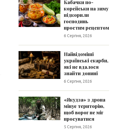
Кабачки по-
корейськи на зиму
підкорили
господинь
простим рецептом
6 Серпня, 2026
Найвідоміші
українські скарби,
які не вдалося
знайти донині
6 Серпня, 2026
«Якудза» з дрона
мінує територію,
щоб ворог не міг
просуватися
5 Серпня, 2026