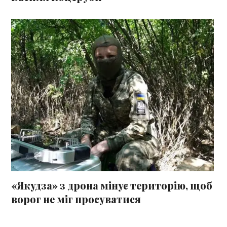
«Якудза» з дрона мінує територію, щоб
ворог не міг просуватися