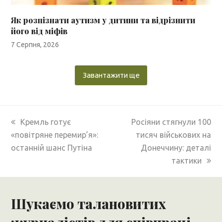
Як розпізнати аутизм у дитини та відрізнити
його від міфів
7 Серпня, 2026
Завантажити ще
previous
next
Кремль готує
Росіяни стягнули 100
post:
post:
«повітряне перемир’я»:
тисяч військових на
останній шанс Путіна
Донеччину: деталі
тактики
Шукаємо талановитих