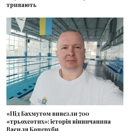
тривають
«Під Бахмутом вивезли 700
«трьохсотих»: історія вінничанина
Василя Коцеруби