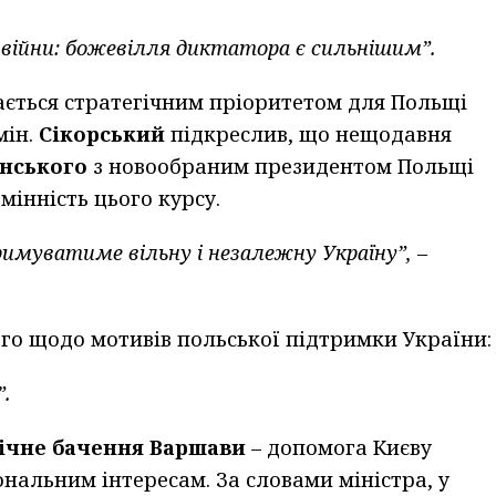
ї війни: божевілля диктатора є сильнішим”.
ється стратегічним пріоритетом для Польщі
ін.
Сікорський
підкреслив, що нещодавня
нського
з новообраним президентом Польщі
мінність цього курсу.
римуватиме вільну і незалежну Україну”, –
го щодо мотивів польської підтримки України:
”.
гічне бачення Варшави
– допомога Києву
нальним інтересам. За словами міністра, у