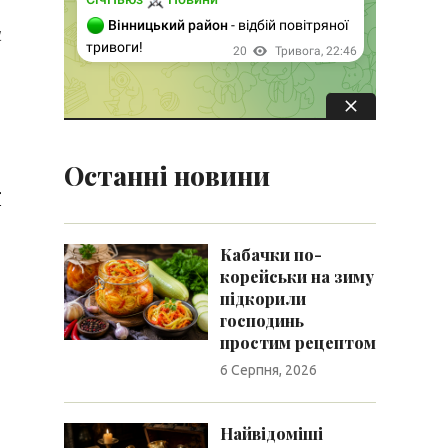
и
Останні новини
ї
Кабачки по-
корейськи на зиму
підкорили
господинь
простим рецептом
6 Серпня, 2026
Найвідоміші