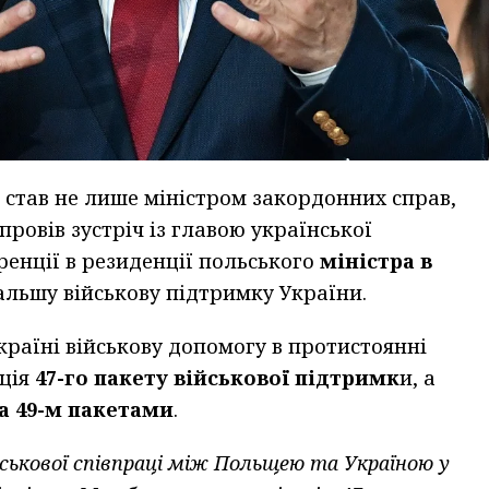
 став не лише міністром закордонних справ,
 провів зустріч із главою української
ренції в резиденції польського
міністра в
альшу військову підтримку України.
раїні військову допомогу в протистоянні
ація
47-го пакету військової підтримк
и, а
та 49-м пакетами
.
ськової співпраці між Польщею та Україною у