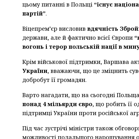
цьому питанні в Польщі
“існує націон
партій”
.
Віцепрем’єр висловив
вдячність Збро
держави, але й фактично всієї Європи
“
вогонь і терор польській нації в ми
Крім військової підтримки, Варшава а
України
, вважаючи, що це зміцнить су
добробут її громадян.
Варто нагадати, що на сьогодні Польща
понад 4 мільярди євро
, що робить її 
підтримці України проти російської агр
Під час зустрічі міністри також обгов
можливості подальшого нарощування о