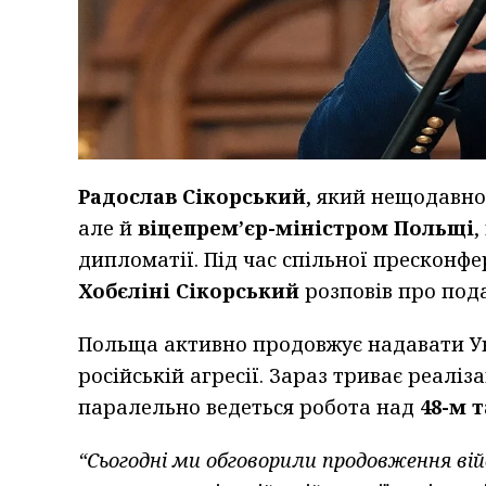
Радослав Сікорський
, який нещодавно
але й
віцепрем’єр-міністром Польщі
,
дипломатії. Під час спільної пресконфе
Хобєліні Сікорський
розповів про под
Польща активно продовжує надавати Ук
російській агресії. Зараз триває реаліз
паралельно ведеться робота над
48-м 
“Сьогодні ми обговорили продовження вій