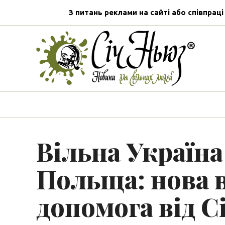
З питань реклами на сайті або співпраці
Вільна Україна
Польща: нова 
допомога від С