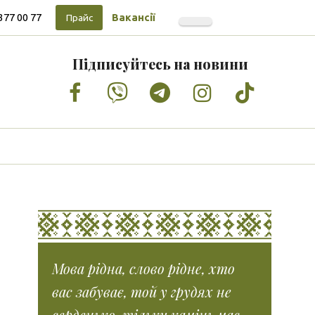
377 00 77
Вакансії
Прайс
Підписуйтесь на новини
Facebook
Vimeo
Tumblr
Instagram
Tiktok
Мова рідна, слово рідне, хто
вас забуває, той у грудях не
серденько, тільки камінь має