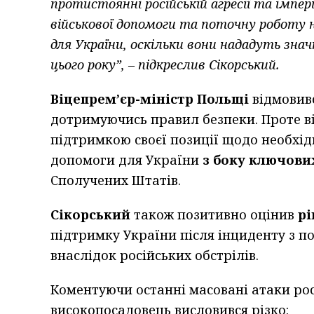
протистоянні російській агресії та імпер
військової допомоги та поточну роботу 
для України, оскільки вони нададуть зна
цього року”, – підкреслив Сікорський.
Віцепрем’єр-міністр Польщі
відмовив
дотримуючись правил безпеки. Проте в
підтримкою своєї позиції щодо необхідн
допомоги для України
з боку ключови
Сполучених Штатів.
Сікорський
також позитивно оцінив
рі
підтримку України після інциденту з п
внаслідок російських обстрілів.
Коментуючи останні масовані атаки росі
високопосадовець висловився різко: