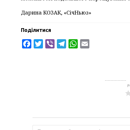
Дарина КОЗАК, «СічНьюз»
Поділитися
Facebook
Twitter
Viber
Telegram
WhatsApp
Email
Р