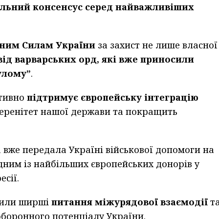
альний консенсус серед найважливіших
йним Силам України
за захист не лише власної
від варварських орд, які вже приносили
нулому”
.
ктивно
підтримує європейську інтеграцію
веренітет нашої держави та покращить
 вже передала Україні військової допомоги на
одним із найбільших європейських донорів у
есії.
орили ширші
питання міжурядової взаємодії
т
боронного потенціалу України.