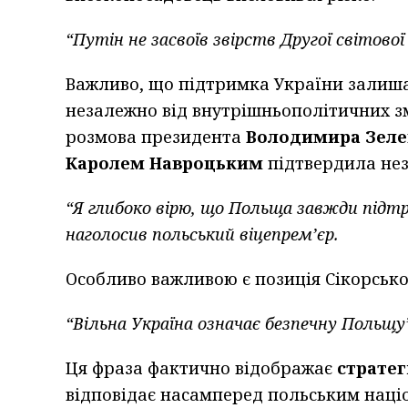
“Путін не засвоїв звірств Другої світово
Важливо, що підтримка України залиша
незалежно від внутрішньополітичних зм
розмова президента
Володимира Зеле
Каролем Навроцьким
підтвердила нез
“Я глибоко вірю, що Польща завжди підт
наголосив польський віцепрем’єр.
Особливо важливою є позиція Сікорсько
“Вільна Україна означає безпечну Польщу
Ця фраза фактично відображає
страте
відповідає насамперед польським націо