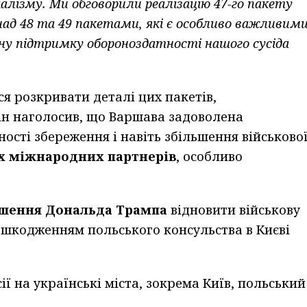
іалізму. Ми обговорили реалізацію 47-го пакету
над 48 та 49 пакетами, які є особливо важливим
чну підтримку обороноздатності нашого сусіда
ся розкривати деталі цих пакетів,
ін наголосив, що Варшава задоволена
ості збереження і навіть збільшення військово
х міжнародних партнерів
, особливо
шення Дональда Трампа
відновити військову
ошкодженням польського консульства в Києві
ї на українські міста, зокрема Київ, польський