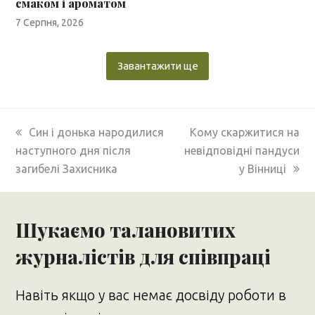
смаком і ароматом
7 Серпня, 2026
Завантажити ще
previous
next
Син і донька народилися
Кому скаржитися на
post:
post:
наступного дня після
невідповідні пандуси
загибелі Захисника
у Вінниці
Шукаємо талановитих
журналістів для співпраці
Навіть якщо у вас немає досвіду роботи в