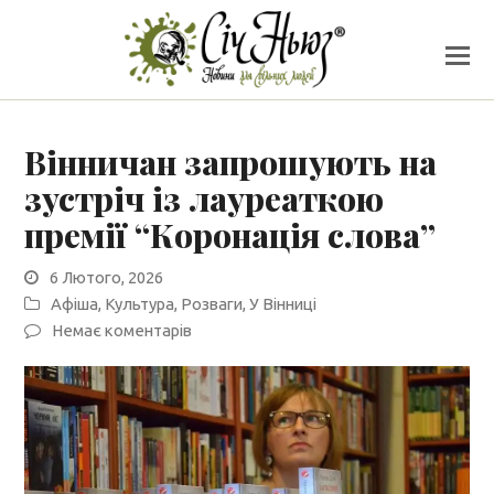
Вінничан запрошують на
зустріч із лауреаткою
премії “Коронація слова”
6 Лютого, 2026
Афіша
,
Культура
,
Розваги
,
У Вінниці
Немає коментарів