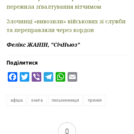
пережила зґвалтування вітчимом
Злочинці «вивозили» військових зі служби
та переправляли через кордон
Фелікс ЖАНІН, “СічНьюз”
Поділитися
Facebook
Twitter
Viber
Telegram
WhatsApp
Email
афіша
книга
письменниця
премія
0