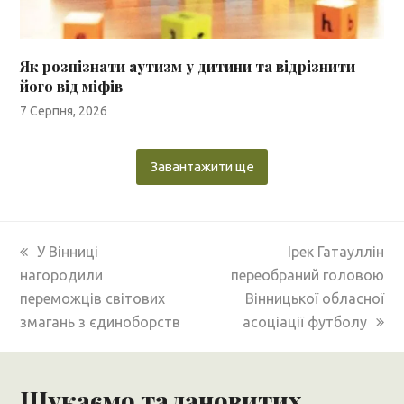
Як розпізнати аутизм у дитини та відрізнити
його від міфів
7 Серпня, 2026
Завантажити ще
previous
next
У Вінниці
Ірек Гатауллін
post:
post:
нагородили
переобраний головою
переможців світових
Вінницької обласної
змагань з єдиноборств
асоціації футболу
Шукаємо талановитих