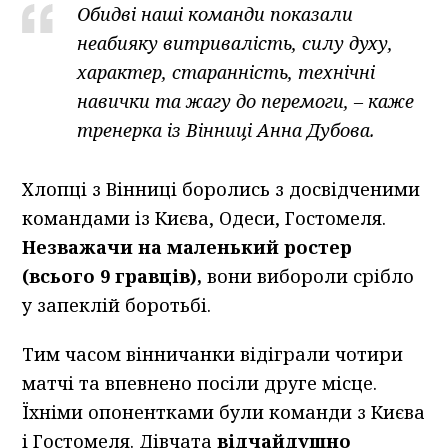
Обидві наші команди показали
неабияку витривалість, силу духу,
характер, старанність, технічні
навички та жагу до перемоги, – каже
тренерка із Вінниці Анна Дубова.
Хлопці з Вінниці боролись з досвідченими
командами із Києва, Одеси, Гостомеля.
Незважачи на маленький ростер
(всього 9 гравців),
вони вибороли срібло
у запеклій боротьбі.
Тим часом вінничанки відіграли чотири
матчі та впевнено посіли друге місце.
Їхніми опонентками були команди з Києва
і Гостомеля. Дівчата
відчайдушно