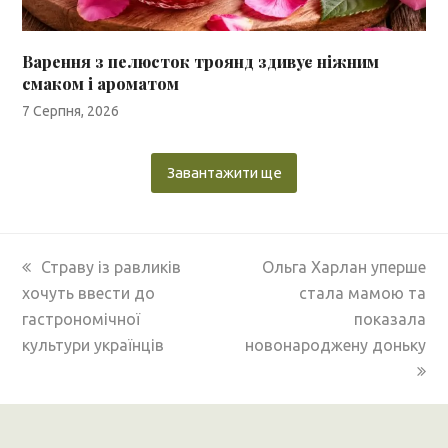
Варення з пелюсток троянд здивує ніжним
смаком і ароматом
7 Серпня, 2026
Завантажити ще
previous
next
Страву із равликів
Ольга Харлан уперше
post:
post:
хочуть ввести до
стала мамою та
гастрономічної
показала
культури українців
новонароджену доньку