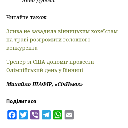
Анна Дубова.
Читайте також:
Злива не завадила вінницьким хокеїстам
на траві розгромити головного
конкурента
Тренер зі США допоміг провести
Олімпійський день у Вінниці
Михайло ШАФІР, «СічНьюз»
Поділитися
Facebook
Twitter
Viber
Telegram
WhatsApp
Email