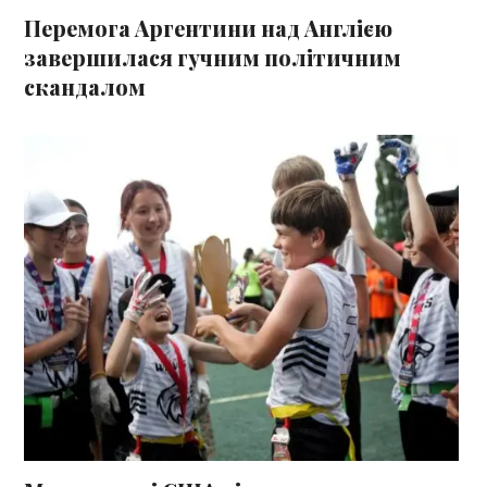
Перемога Аргентини над Англією
завершилася гучним політичним
скандалом