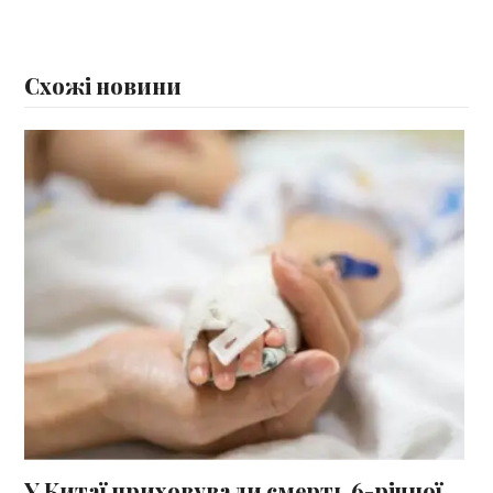
Схожі новини
У Китаї приховували смерть 6-річної