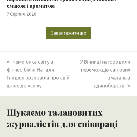
смаком і ароматом
7 Серпня, 2026
Завантажити ще
previous
next
Чемпіонка світу з
У Вінниці нагородили
post:
post:
фітнес-бікіні Наталя
переможців світових
Гнидюк розповіла про свій
змагань з
шлях до успіху
єдиноборств
Шукаємо талановитих
журналістів для співпраці