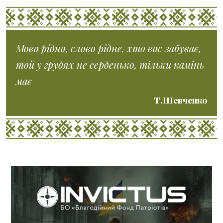
Мова рідна, слово рідне, хто вас забуває,
той у грудях не серденько, тільки камінь
має
Т.Шевченко