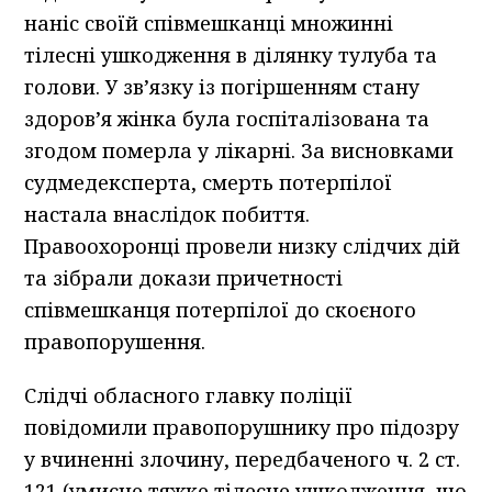
наніс своїй співмешканці множинні
тілесні ушкодження в ділянку тулуба та
голови. У зв’язку із погіршенням стану
здоров’я жінка була госпіталізована та
згодом померла у лікарні. За висновками
судмедексперта, смерть потерпілої
настала внаслідок побиття.
Правоохоронці провели низку слідчих дій
та зібрали докази причетності
співмешканця потерпілої до скоєного
правопорушення.
Слідчі обласного главку поліції
повідомили правопорушнику про підозру
у вчиненні злочину, передбаченого ч. 2 ст.
121 (умисне тяжке тілесне ушкодження, що