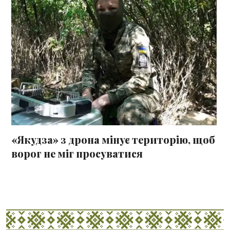
«Якудза» з дрона мінує територію, щоб
ворог не міг просуватися