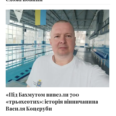
«Під Бахмутом вивезли 700
«трьохсотих»: історія вінничанина
Василя Коцеруби