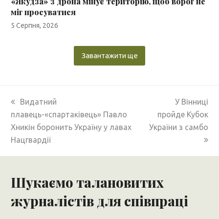
«Якудза» з дрона мінує територію, щоб ворог не
міг просуватися
5 Серпня, 2026
Завантажити ще
previous
next
Видатний
У Вінниці
post:
post:
плавець-«спартаківець» Павло
пройде Кубок
Хникін боронить Україну у лавах
України з самбо
Нацгвардії
Шукаємо талановитих
журналістів для співпраці