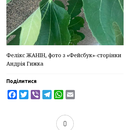
Фелікс ЖАНІН, фото з «Фейсбук»-сторінки
Андрія Гижка
Поділитися
Facebook
Twitter
Viber
Telegram
WhatsApp
Email
0