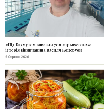
«Під Бахмутом вивезли 700 «трьохсотих»:
історія вінничанина Василя Коцеруби
6 Серпня, 2026