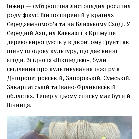
Інжир — субтропічна листопадна рослина
роду фікус. Він поширений у країнах
Середземномор’я та на Близькому Сході. У
Середній Азії, на Кавказі і в Криму це
дерево вирощують у відкритому ґрунті як
цінну плодову культуру, що дає винні
ягоди. Згідно із «Вікіпедією», були
свідчення про культивування інжиру в
Дніпропетровській, Запорізькій, Сумській,
Закарпатській та Івано-Франківській
областях. Тепер у цьому списку має бути й
Вінниця.