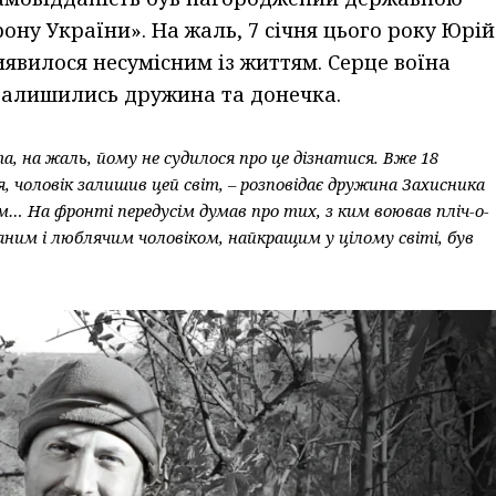
ону України». На жаль, 7 січня цього року Юрій
иявилося несумісним із життям. Серце воїна
залишились дружина та донечка.
та, на жаль, йому не судилося про це дізнатися. Вже 18
 чоловік залишив цей світ, – розповідає дружина Захисника
им… На фронті передусім думав про тих, з ким воював пліч-о-
оханим і люблячим чоловіком, найкращим у цілому світі, був