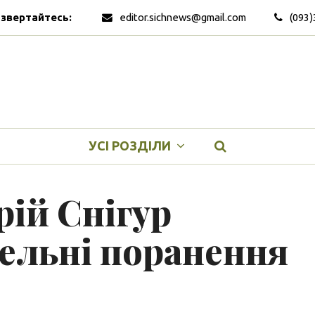
 звертайтесь:
editor.sichnews@gmail.com
(093)
УСІ РОЗДІЛИ
ій Снігур
ельні поранення