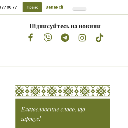
377 00 77
Вакансії
Прайс
Підписуйтесь на новини
Facebook
Vimeo
Tumblr
Instagram
Tiktok
Благословенне слово, що
гартує!