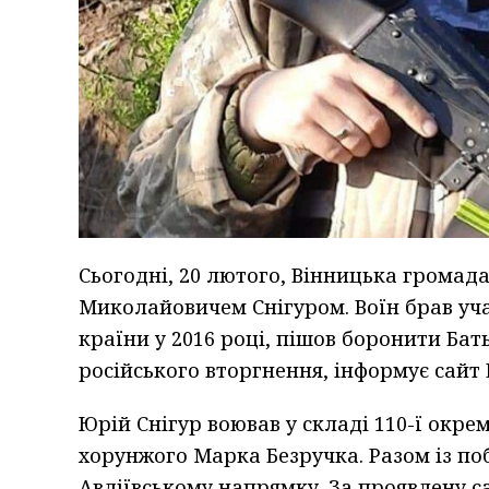
Сьогодні, 20 лютого, Вінницька громад
Миколайовичем Снігуром. Воїн брав уча
країни у 2016 році, пішов боронити Ба
російського вторгнення, інформує сайт 
Юрій Снігур воював у складі 110-ї окре
хорунжого Марка Безручка. Разом із п
Авдіївському напрямку. За проявлену 