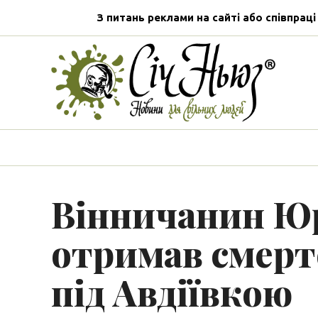
З питань реклами на сайті або співпраці
Вінничанин Юр
отримав смерт
під Авдіївкою