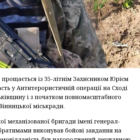
а прощається із 35-літнім Захисником Юрієм
сть у Антитерористичній операції на Сході
тьківщину і з початком повномасштабного
Вінницької міськради.
мої механізованої бригади імені генерал-
обратимами виконував бойові завдання на
самовідданість був нагороджений державною