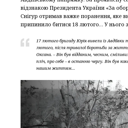
відзнакою Президента України «За обор
Снігур отримав важке поранення, яке в
припинило битися 18 лютого… У нього 
17 лютого бригаду Юрія вивели із Авдіївки 
лютого, після тривалої боротьби за життя,
Оксана. – Він був відданим, чесним, смілив
пліч, про себе – в останню чергу. Він був к
нашим життям…