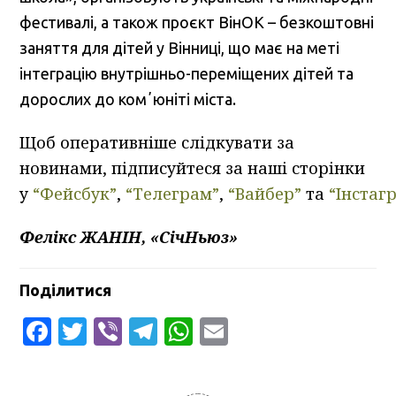
фестивалі, а також проєкт ВінОК – безкоштовні
заняття для дітей у Вінниці, що має на меті
інтеграцію внутрішньо-переміщених дітей та
дорослих до комʼюніті міста.
Щоб оперативніше слідкувати за
новинами, підписуйтеся за наші сторінки
у
“Фейсбук”
,
“Телеграм”
,
“Вайбер”
та
“Інстаг
Фелікс ЖАНІН, «СічНьюз»
Поділитися
Facebook
Twitter
Viber
Telegram
WhatsApp
Email