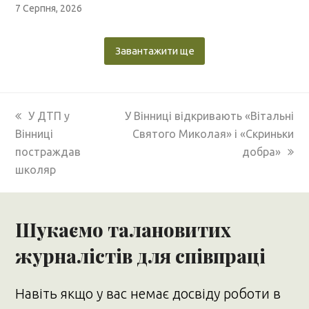
7 Серпня, 2026
Завантажити ще
previous
next
У ДТП у
У Вінниці відкривають «Вітальні
post:
post:
Вінниці
Святого Миколая» і «Скриньки
постраждав
добра»
школяр
Шукаємо талановитих
журналістів для співпраці
Навіть якщо у вас немає досвіду роботи в