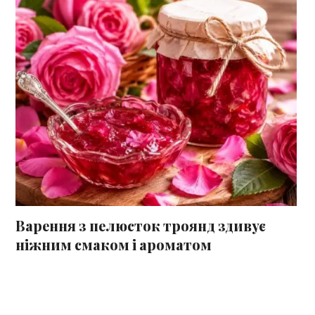
Варення з пелюсток троянд здивує
ніжним смаком і ароматом