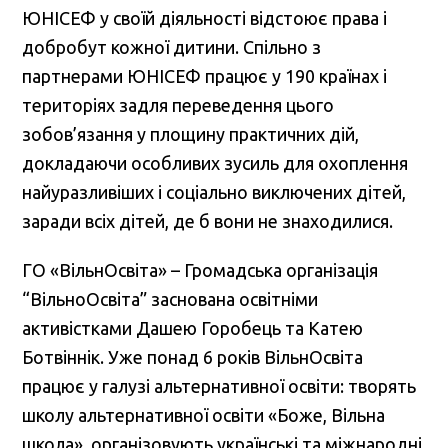
ЮНІСЕФ у своїй діяльності відстоює права і
добробут кожної дитини. Спільно з
партнерами ЮНІСЕФ працює у 190 країнах і
територіях задля переведення цього
зобов’язання у площину практичних дій,
докладаючи особливих зусиль для охоплення
найуразливіших і соціально виключених дітей,
заради всіх дітей, де б вони не знаходилися.
ГО «ВільнОсвіта» – Громадська організація
“ВільноОсвіта” заснована освітніми
активістками Дашею Горобець та Катею
Ботвіннік. Уже понад 6 років ВільнОсвіта
працює у галузі альтернативної освіти: творять
школу альтернативної освіти «Боже, Вільна
школа», організовують українські та міжнародні