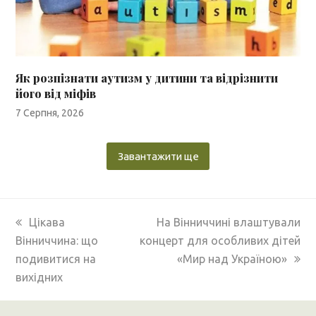
Як розпізнати аутизм у дитини та відрізнити
його від міфів
7 Серпня, 2026
Завантажити ще
previous
next
Цікава
На Вінниччині влаштували
post:
post:
Вінниччина: що
концерт для особливих дітей
подивитися на
«Мир над Україною»
вихідних