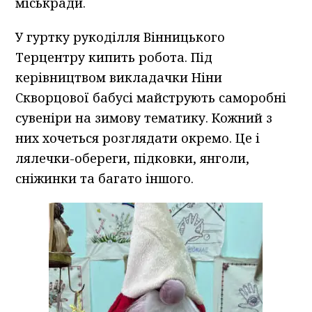
міськради.
У гуртку рукоділля Вінницького
Терцентру кипить робота. Під
керівництвом викладачки Ніни
Скворцової бабусі майструють саморобні
сувеніри на зимову тематику. Кожний з
них хочеться розглядати окремо. Це і
лялечки-обереги, підковки, янголи,
сніжинки та багато іншого.