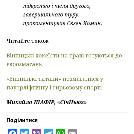
лідерство і після другого,
завершального туру, –
прокоментував Євген Хомин.
Читайте також:
Вінницькі хокеїсти на траві готуються до
єврозмагань
«Вінницькі титани» позмагалися у
пауерліфтингу і гирьовому спорті
Михайло ШАФІР, «СічНьюз»
Поділитися
Facebook
Twitter
Viber
Telegram
WhatsApp
Email