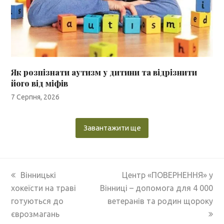
Як розпізнати аутизм у дитини та відрізнити
його від міфів
7 Серпня, 2026
Завантажити ще
previous
next
Вінницькі
Центр «ПОВЕРНЕННЯ» у
post:
post:
хокеїсти на траві
Вінниці – допомога для 4 000
готуються до
ветеранів та родин щороку
єврозмагань