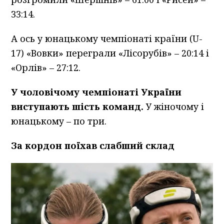
33:14.
А ось у юнацькому чемпіонаті країни (U-
17) «Вовки» переграли «Лісорубів» – 20:14 і
«Орлів» – 27:12.
У чоловічому чемпіонаті України
виступають шість команд.
У жіночому і
юнацькому – по три.
За кордон поїхав слабший склад