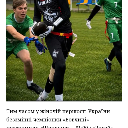
Тим часом у жіночій першості України
беззмінні чемпіонки «Вовчиці»
розгромили «Шершнів» – 61:00 і «Рисей» –