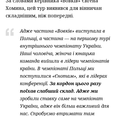
За словами керівника «Вовків» Євгена
Хомина, цей тур виявився для вінничан
складнішим, ніж попередні.
Адже частина «Вовків» виступала в
Польщі, а частина — на першому турі
внутрішнього чемпіонату України.
Наші чоловіча, жіноча і юнацька
команда вийшли в лідери чемпіонатів
країни. В чемпіонаті Польщі ми
поступилися «Єнотам», які в лідерах
конференції.
За кордон цього разу
поїхав слабший склад. Адже ми
зробили ставку саме на чемпіонат
України, адже він більш важливий для
нас. Спробуємо втримати там