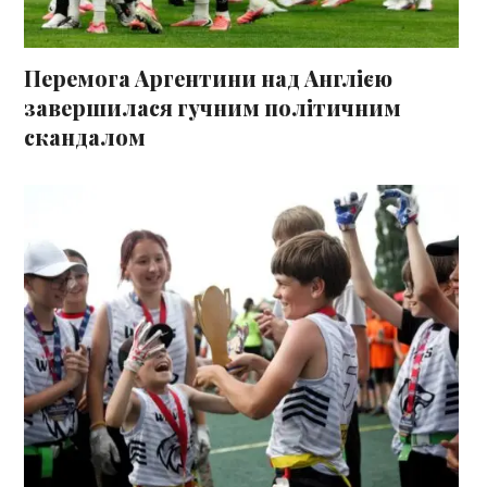
Перемога Аргентини над Англією
завершилася гучним політичним
скандалом