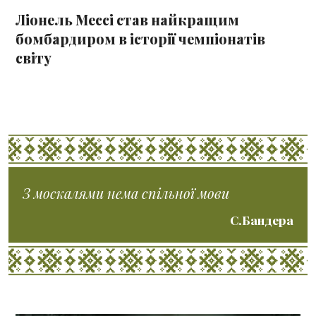
Ліонель Мессі став найкращим
бомбардиром в історії чемпіонатів
світу
З москалями нема спільної мови
С.Бандера