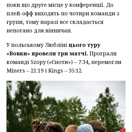
поки що друге місце у конференції. До
плей-офф виходять по чотири команди з
групи, тому наразі все складається
непогано для вінничан.
У польському Любліні
цього туру
«Вовки» провели три матчі.
Програли
команді Szopy («Єноти») – 7:34, перемогли
Miners – 21:19 і Kings – 35:12.