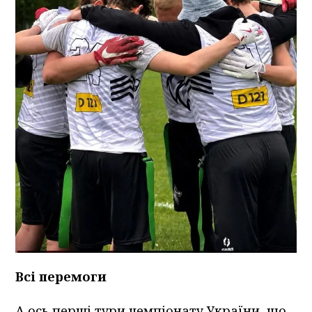
Всі перемоги
А ось перші тури чемпіонату України, що