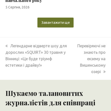
навчального року
5 Серпня, 2026
Завантажити ще
previous
next
Легендарне відверте шоу для
Перевіряючі не
post:
post:
дорослих «SQUIRT» 30 травня у
знають про
Вінниці: «Це буде тріумф
екзему на
естетики і драйву!»
Вишенському
озері
Шукаємо талановитих
журналістів для співпраці