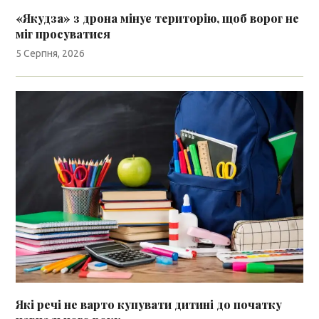
«Якудза» з дрона мінує територію, щоб ворог не
міг просуватися
5 Серпня, 2026
Які речі не варто купувати дитині до початку