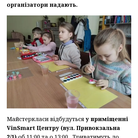
організатори надають.
Майстеркласи відбудуться
у приміщенні
VinSmart Центру (вул. Привокзальна
2/1)
об 11:00 та о 13:00. Триватимуть до