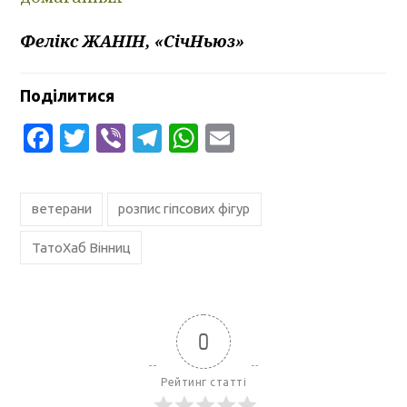
Фелікс ЖАНІН, «СічНьюз»
Поділитися
Facebook
Twitter
Viber
Telegram
WhatsApp
Email
ветерани
розпис гіпсових фігур
ТатоХаб Вінниц
0
Рейтинг статті