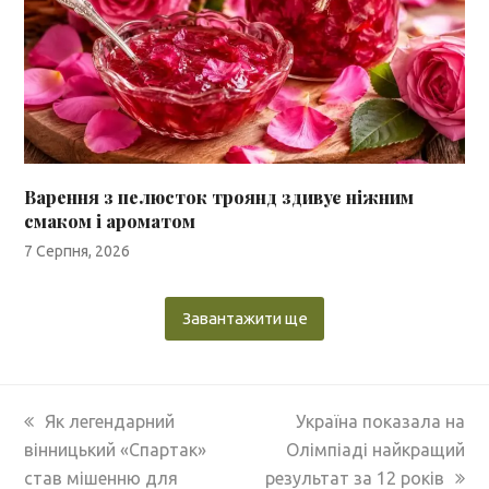
Варення з пелюсток троянд здивує ніжним
смаком і ароматом
7 Серпня, 2026
Завантажити ще
previous
next
Як легендарний
Україна показала на
post:
post:
вінницький «Спартак»
Олімпіаді найкращий
став мішенню для
результат за 12 років