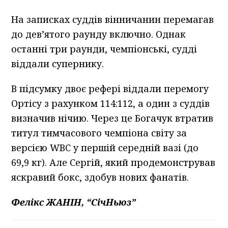
На записках суддів вінничанин перемагав
до дев’ятого раунду включно. Однак
останні три раунди, чемпіонські, судді
віддали супернику.
В підсумку двоє рефері віддали перемогу
Ортісу з рахунком 114:112, а один з суддів
визначив нічию. Через це Богачук втратив
титул тимчасового чемпіона світу за
версією WBC у першій середній вазі (до
69,9 кг). Але Сергій, який продемонстрував
яскравий бокс, здобув нових фанатів.
Фелікс ЖАНІН, “СічНьюз”