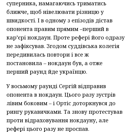
суперника, намагаючись триматись
ближче, щоб нівелювати різницю у
швидкості. І в одному з епізодів дістав
опонента правим прямим –перший в
кар’єрі нокдаун. Проте рефері його одразу
не зафіксував. Згодом суддівська колегія
передивилась повтори і все ж
постановила – нокдаун був, а отже
перший раунд йде українцю.
У восьмому раунді Сергій відправив
опонента в нокдаун. Цього разу зустрів
лівим боковим – і Ортіс доторкнувся до
рингу рукавичками. Та знову протестував
проти відраховування нокдауну, але
рефері цього разу не проспав.