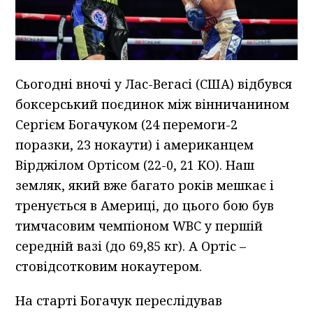
Сьогодні вночі у Лас-Вегасі (США) відбувся
боксерський поєдинок між вінничанином
Сергієм Богачуком (24 перемоги-2
поразки, 23 нокаути) і американцем
Вірджілом Ортісом (22-0, 21 КО). Наш
земляк, який вже багато років мешкає і
тренується в Америці, до цього бою був
тимчасовим чемпіоном WBC у першій
середній вазі (до 69,85 кг). А Ортіс –
стовідсотковим нокаутером.
На старті Богачук переслідував