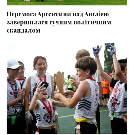
Перемога Аргентини над Англією
завершилася гучним політичним
скандалом