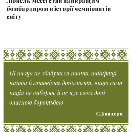
Ліонель Мессі став найкращим
бомбардиром в історії чемпіонатів
світу
Ні на що не здадуться навіть найкращі
нагоди й готовість допомогти, якщо сама
нація не виборює й не кує своєї долі
власною боротьбою
С.Бандера