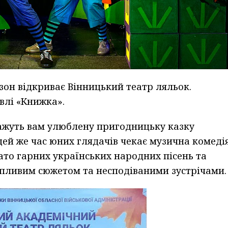
зон відкриває Вінницький театр ляльок.
влі «Книжка».
окажуть вам улюблену пригодницьку казку
цей же час юних глядачів чекає музична комеді
гато гарних українських народних пісень та
хопливим сюжетом та несподіваними зустрічами.