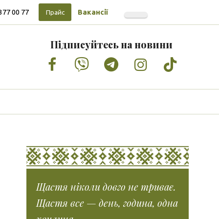
377 00 77
Вакансії
Прайс
Підписуйтесь на новини
Facebook
Vimeo
Tumblr
Instagram
Tiktok
Щастя ніколи довго не триває.
Щастя все — день, година, одна
хвилина