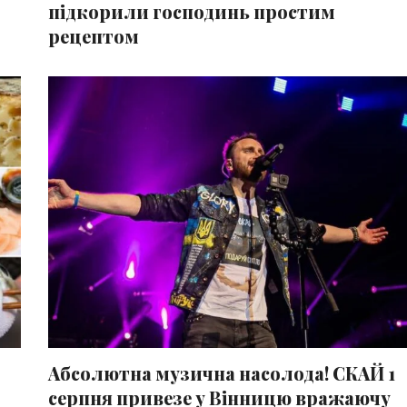
підкорили господинь простим
рецептом
Абсолютна музична насолода! СКАЙ 1
серпня привезе у Вінницю вражаючу