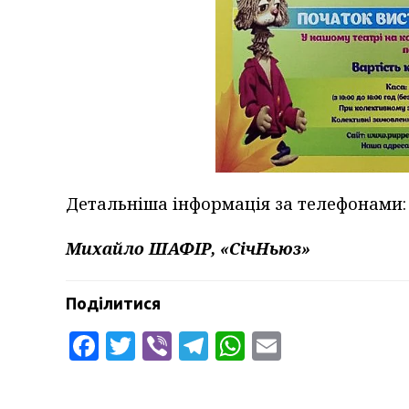
Детальніша інформація за телефонами: (0
Михайло ШАФІР, «СічНьюз»
Поділитися
Facebook
Twitter
Viber
Telegram
WhatsApp
Email