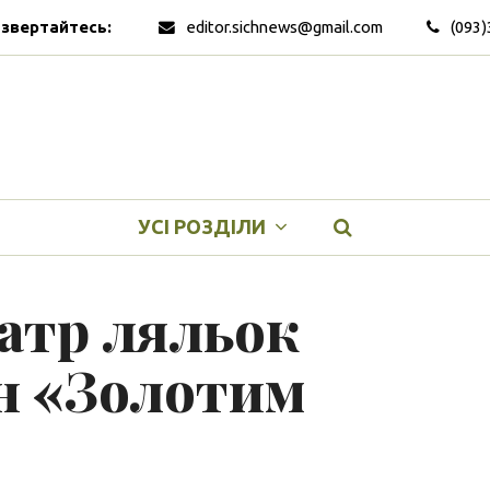
 звертайтесь:
editor.sichnews@gmail.com
(093)
УСІ РОЗДІЛИ
атр ляльок
он «Золотим