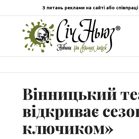
З питань реклами на сайті або співпраці
Вінницький те
відкриває сез
ключиком»