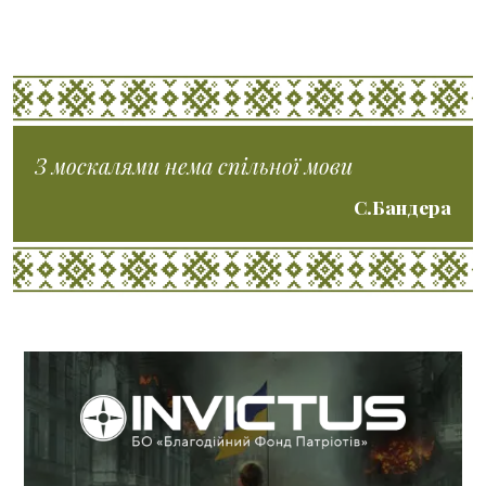
З москалями нема спільної мови
С.Бандера