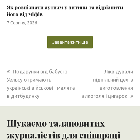
Як розпізнати аутизм у дитини та відрізнити
його від міфів
7 Серпня, 2026
Завантажити ще
previous
next
Подарунки від бабусі з
Ліквідували
post:
post:
Уельсу отримають
підпільний цех із
українські військові і малята
виготовлення
в дитбудинку
алкоголя і цигарок
Шукаємо талановитих
журналістів для співпраці