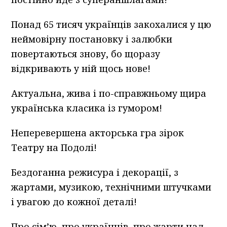
Понад 65 тисяч українців закохалися у цю
неймовірну постановку і залюбки
повертаються знову, бо щоразу
відкривають у ній щось нове!
Актуальна, жива і по-справжньому щира
українська класика із гумором!
Неперевершена акторська гра зірок
Театру на Подолі!
Бездоганна режисура і декорації, з
жартами, музикою, технічними штучками
і увагою до кожної деталі!
Про сім’ю, про українців, про жарти над