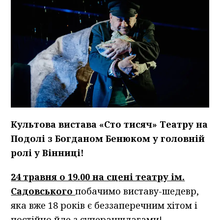
Культова вистава «Сто тисяч» Театру на
Подолі з Богданом Бенюком у головній
ролі у Вінниці!
24 травня о 19.00 на сцені театру ім.
Садовського
побачимо виставу-шедевр,
яка вже 18 років є беззаперечним хітом і
постійно йде з супераншлагами!