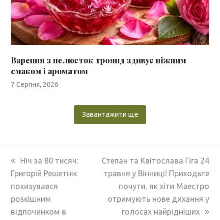
Варення з пелюсток троянд здивує ніжним
смаком і ароматом
7 Серпня, 2026
Завантажити ще
previous
next
Ніч за 80 тисяч:
Степан та Квітослава Гіга 24
post:
post:
Григорій Решетнік
травня у Вінниці! Приходьте
похизувався
почути, як хіти Маестро
розкішним
отримують нове дихання у
відпочинком в
голосах найрідніших