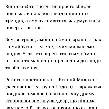
Вистава «Сто тисяч» не просто збирає
повні зали на хвилі швидкоплинних
трендів, а змушує сміятися, задумуватися і
повертатися ще.
Земля, гроші, амбіції, обман, зрада, страх
за майбутнє — усе те, з чим ми живемо
щодня. У сюжеті переплітаються обман,
інтриги та махінації, прагнення до влади
та збагачення.
Режисер постановки — Віталій Малахов
(засновник Театру на Подолі) — вражаюче
поєднав комедію і психологічну драму,
створивши виставу-шедевр, що підніме
вам настрій, легко говорячи про складні