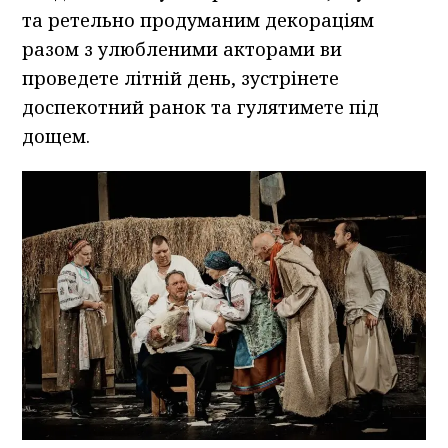
та ретельно продуманим декораціям
разом з улюбленими акторами ви
проведете літній день, зустрінете
доспекотний ранок та гулятимете під
дощем.