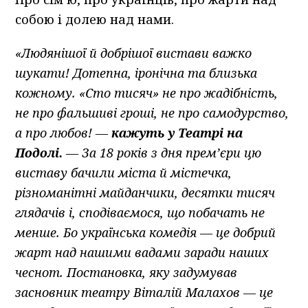
собою і долею над нами.
«Людянішої й добрішої вистави важко
шукати! Дотепна, іронічна та близька
кожному. «Сто тисяч» не про жадібність,
не про фальшиві гроші, не про самодурство,
а про любов! —
кажуть у Театрі на
Подолі.
— За 18 років з дня прем’єри цю
виставу бачили міста й містечка,
різноманітні майданчики, десятки тисяч
глядачів і, сподіваємося, що побачать не
менше. Бо українська комедія — це добрий
жарт над нашими вадами заради наших
чеснот. Постановка, яку задумував
засновник театру Віталій Малахов — це