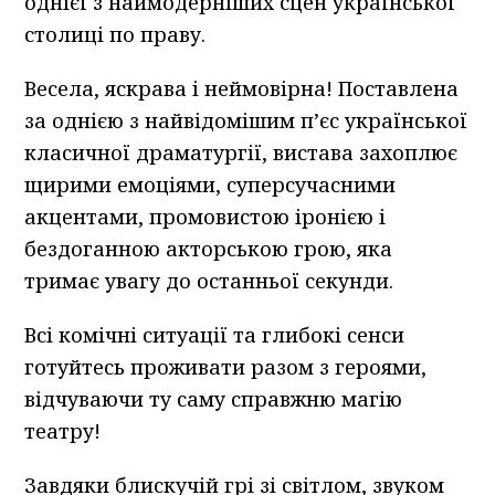
однієї з наймодерніших сцен української
столиці по праву.
Весела, яскрава і неймовірна! Поставлена
за однією з найвідомішим п’єс української
класичної драматургії, вистава захоплює
щирими емоціями, суперсучасними
акцентами, промовистою іронією і
бездоганною акторською грою, яка
тримає увагу до останньої секунди.
Всі комічні ситуації та глибокі сенси
готуйтесь проживати разом з героями,
відчуваючи ту саму справжню магію
театру!
Завдяки блискучій грі зі світлом, звуком