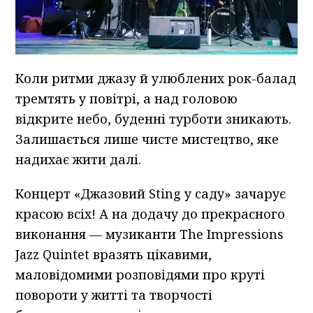
Коли ритми джазу й улюблених рок-балад
тремтять у повітрі, а над головою
відкрите небо, буденні турботи зникають.
Залишається лише чисте мистецтво, яке
надихає жити далі.
Концерт «Джазовий Sting у саду» зачарує
красою всіх! А на додачу до прекрасного
виконання — музиканти The Impressions
Jazz Quintet вразять цікавими,
маловідомими розповідями про круті
повороти у житті та творчості