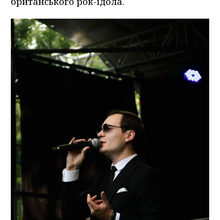
британського рок-ідола.