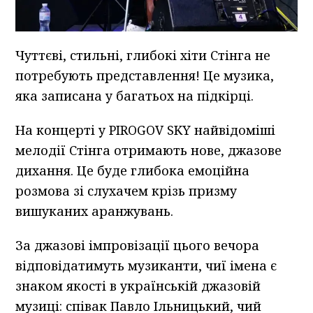
Чуттєві, стильні, глибокі хіти Стінга не
потребують представлення! Це музика,
яка записана у багатьох на підкірці.
На концерті у PIROGOV SKY найвідоміші
мелодії Стінга отримають нове, джазове
дихання. Це буде глибока емоційна
розмова зі слухачем крізь призму
вишуканих аранжувань.
За джазові імпровізації цього вечора
відповідатимуть музиканти, чиї імена є
знаком якості в українській джазовій
музиці: співак Павло Ільницький, чий