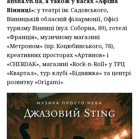
afisha.vn.ua, а також у касах «Афіша
Вінниці»:
у театрі ім. Садовського,
Вінницькій обласній філармонії, Офісі
туризму Вінниці (вул. Соборна, 89), готелі
«Франція», музичному магазині
«Метроном» (пр. Коцюбинського, 78),
креативних просторах «Артинов» і
«CHERDAK», магазині «Rock-n-Roll» у ТРЦ
«Квартал», тур-клубі «Бідняжка» та центрі
розвитку «Origami».