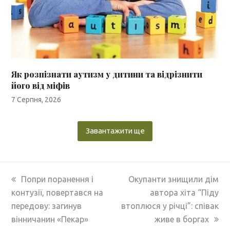
Як розпізнати аутизм у дитини та відрізнити
його від міфів
7 Серпня, 2026
Завантажити ще
previous
next
Попри поранення і
Окупанти знищили дім
post:
post:
контузії, повертався на
автора хіта “Піду
передову: загинув
втоплюся у річці”: співак
вінничанин «Пекар»
живе в боргах