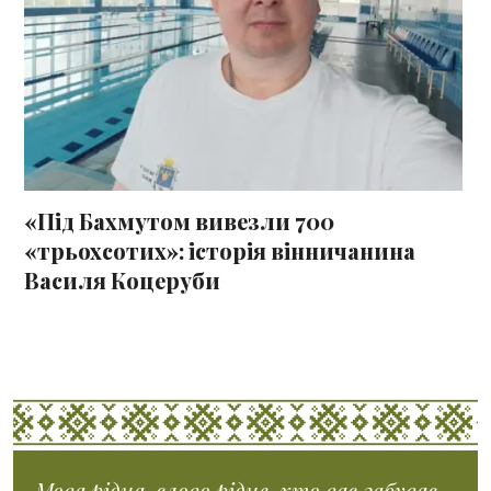
«Під Бахмутом вивезли 700
«трьохсотих»: історія вінничанина
Василя Коцеруби
Мова рідна, слово рідне, хто вас забуває,