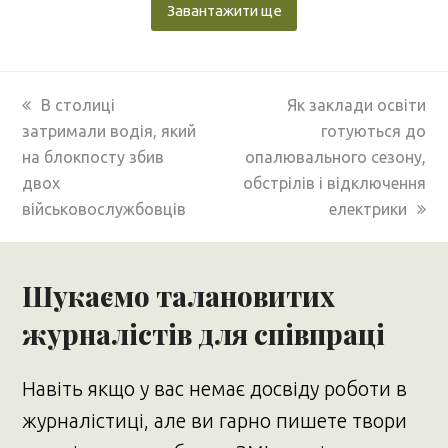
Завантажити ще
previous
next
В столиці
Як заклади освіти
post:
post:
затримали водія, який
готуються до
на блокпосту збив
опалювального сезону,
двох
обстрілів і відключення
військовослужбовців
електрики
Шукаємо талановитих
журналістів для співпраці
Навіть якщо у вас немає досвіду роботи в
журналістиці, але ви гарно пишете твори