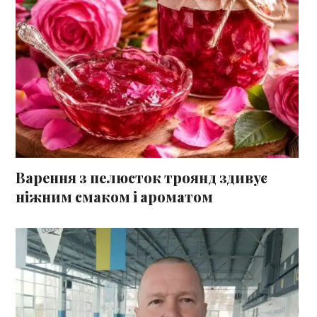
Варення з пелюсток троянд здивує
ніжним смаком і ароматом