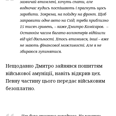
зазвичай втомлені, хочуть спати, але
водночас кудись поспішають і прагнуть щось
заробити. Зокрема, на поїздку на фронт. Щоб
заправити одне авто на Схід, треба приблизно
15 тисяч гривень, – каже Дмитро Комісаров. –
Останнім часом багато волонтерів відійшли
від цієї діяльності. Хтось втомився, інші – вже
не мають фінансової можливості. Але я не
збираюся зупинятися.
Нещодавно Дмитро зайнявся пошиттям
військової амуніції, навіть відкрив цех.
Певну частину цього передає військовим
безоплатно.
-Цех було створено випадково. На початку