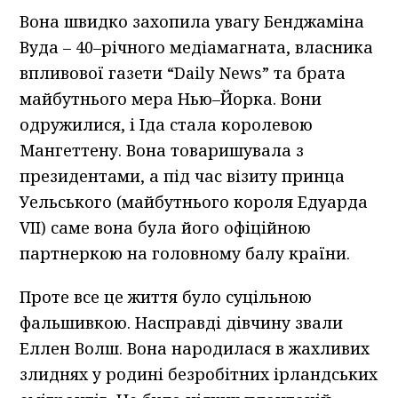
Вона швидко захопила увагу Бенджаміна
Вуда – 40–річного медіамагната, власника
впливової газети “Daily News” та брата
майбутнього мера Нью–Йорка. Вони
одружилися, і Іда стала королевою
Мангеттену. Вона товаришувала з
президентами, а під час візиту принца
Уельського (майбутнього короля Едуарда
VII) саме вона була його офіційною
партнеркою на головному балу країни.
Проте все це життя було суцільною
фальшивкою. Насправді дівчину звали
Еллен Волш. Вона народилася в жахливих
злиднях у родині безробітних ірландських