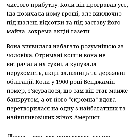
чистого прибутку. Коли він програвав усе,
Іда позичала йому гроші, але виключно
під шалені відсотки та під заставу його
майна, зокрема акцій газети.
Вона виявилася набагато розумнішою за
чоловіка. Отримані кошти вона не
витрачала на сукні, а купувала
нерухомість, акції залізниць та державні
облігації. Коли у 1900 році Бенджамін
помер, з’ясувалося, що сам він став майже
банкрутом, а от його “скромна” вдова
перетворилася на одну з найбагатших та
найвпливовіших жінок Америки.
День, коли зачинилися