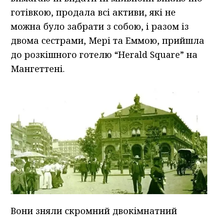
готівкою, продала всі активи, які не
можна було забрати з собою, і разом із
двома сестрами, Мері та Еммою, прийшла
до розкішного готелю “Herald Square” на
Мангеттені.
Вони зняли скромний двокімнатний