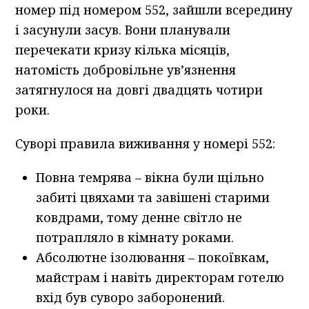
номер під номером 552, зайшли всередину
і засунули засув. Вони планували
перечекати кризу кілька місяців,
натомість добровільне ув’язнення
затягнулося на довгі двадцять чотири
роки.
Суворі правила виживання у номері 552:
Повна темрява – вікна були щільно
забиті цвяхами та завішені старими
ковдрами, тому денне світло не
потрапляло в кімнату роками.
Абсолютне ізолювання – покоївкам,
майстрам і навіть директорам готелю
вхід був суворо заборонений.