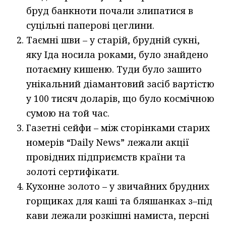
бруд банкноти почали злипатися в
суцільні паперові цеглини.
Таємні шви – у старій, брудній сукні,
яку Іда носила роками, було знайдено
потаємну кишеню. Туди було зашито
унікальний діамантовий засіб вартістю
у 100 тисяч доларів, що було космічною
сумою на той час.
Газетні сейфи – між сторінками старих
номерів “Daily News” лежали акції
провідних підприємств країни та
золоті сертифікати.
Кухонне золото – у звичайних брудних
горщиках для каші та бляшанках з–під
кави лежали розкішні намиста, персні