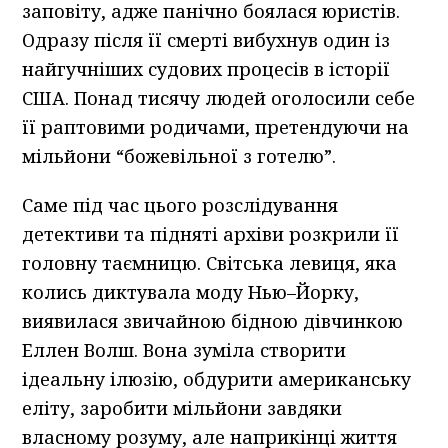
заповіту, адже панічно боялася юристів.
Одразу після її смерті вибухнув один із
найгучніших судових процесів в історії
США. Понад тисячу людей оголосили себе
її раптовими родичами, претендуючи на
мільйони “божевільної з готелю”.
Саме під час цього розслідування
детективи та підняті архіви розкрили її
головну таємницю. Світська левиця, яка
колись диктувала моду Нью–Йорку,
виявилася звичайною бідною дівчинкою
Еллен Волш. Вона зуміла створити
ідеальну ілюзію, обдурити американську
еліту, заробити мільйони завдяки
власному розуму, але наприкінці життя