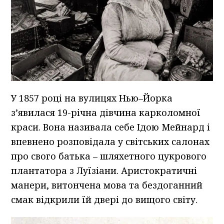
У 1857 році на вулицях Нью–Йорка
з’явилася 19-річна дівчина карколомної
краси. Вона називала себе Ідою Мейнард і
впевнено розповідала у світських салонах
про свого батька – шляхетного цукрового
плантатора з Луїзіани. Аристократичні
манери, витончена мова та бездоганний
смак відкрили їй двері до вищого світу.