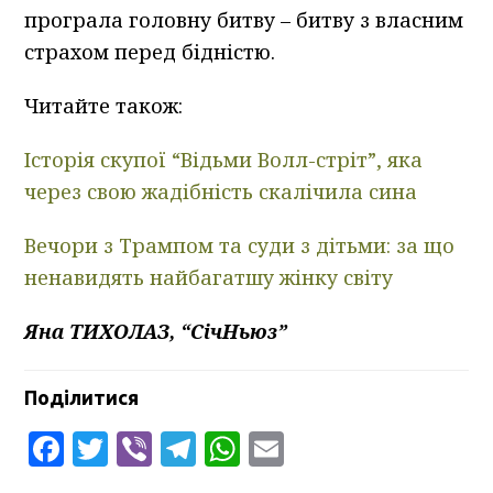
програла головну битву – битву з власним
страхом перед бідністю.
Читайте також:
Історія скупої “Відьми Волл-стріт”, яка
через свою жадібність скалічила сина
Вечори з Трампом та суди з дітьми: за що
ненавидять найбагатшу жінку світу
Яна ТИХОЛАЗ, “СічНьюз”
Поділитися
Facebook
Twitter
Viber
Telegram
WhatsApp
Email