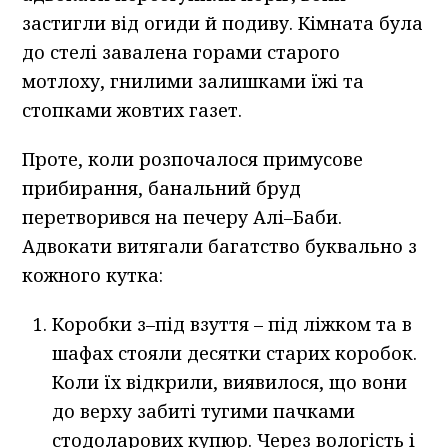
застигли від огиди й подиву. Кімната була
до стелі завалена горами старого
мотлоху, гнилими залишками їжі та
стопками жовтих газет.
Проте, коли розпочалося примусове
прибирання, банальний бруд
перетворився на печеру Алі–Баби.
Адвокати витягали багатство буквально з
кожного кутка:
Коробки з–під взуття – під ліжком та в
шафах стояли десятки старих коробок.
Коли їх відкрили, виявилося, що вони
до верху забиті тугими пачками
стодоларових купюр. Через вологість і