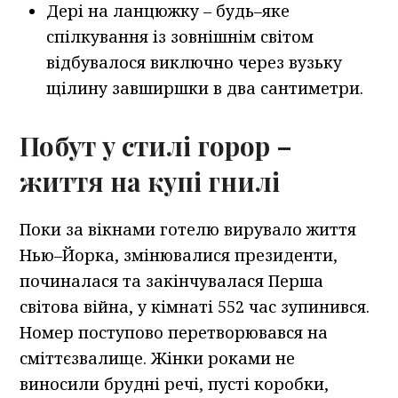
Дері на ланцюжку – будь–яке
спілкування із зовнішнім світом
відбувалося виключно через вузьку
щілину завширшки в два сантиметри.
Побут у стилі горор –
життя на купі гнилі
Поки за вікнами готелю вирувало життя
Нью–Йорка, змінювалися президенти,
починалася та закінчувалася Перша
світова війна, у кімнаті 552 час зупинився.
Номер поступово перетворювався на
сміттєзвалище. Жінки роками не
виносили брудні речі, пусті коробки,