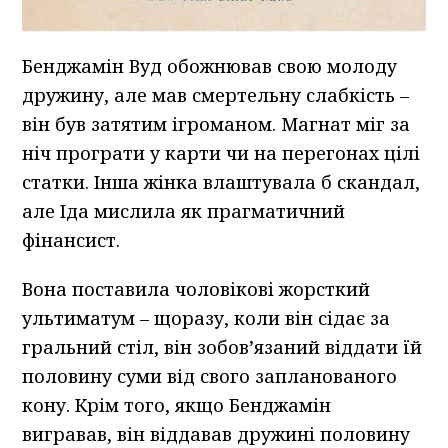
Бенджамін Вуд обожнював свою молоду
дружину, але мав смертельну слабкість –
він був затятим ігроманом. Магнат міг за
ніч програти у карти чи на перегонах цілі
статки. Інша жінка влаштувала б скандал,
але Іда мислила як прагматичний
фінансист.
Вона поставила чоловікові жорсткий
ультиматум – щоразу, коли він сідає за
гральний стіл, він зобов’язаний віддати їй
половину суми від свого запланованого
кону. Крім того, якщо Бенджамін
вигравав, він віддавав дружині половину