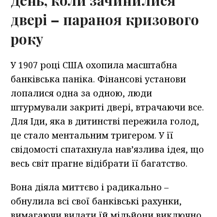
двері
–
параноя кризового
року
У 1907 році США охопила масштабна
банківська паніка. Фінансові установи
лопалися одна за одною, люди
штурмували закриті двері, втрачаючи все.
Для Іди, яка в дитинстві пережила голод,
це стало ментальним тригером. У її
свідомості спатахнула нав’язлива ідея, що
весь світ прагне відібрати її багатство.
Вона діяла миттєво і радикально –
обнулила всі свої банківські рахунки,
вимагаючи видати їй мільйони виключно