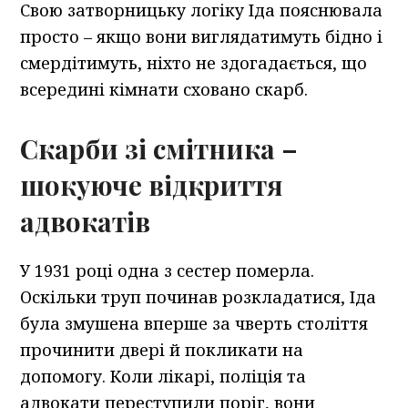
Свою затворницьку логіку Іда пояснювала
просто – якщо вони виглядатимуть бідно і
смердітимуть, ніхто не здогадається, що
всередині кімнати сховано скарб.
Скарби зі смітника –
шокуюче відкриття
адвокатів
У 1931 році одна з сестер померла.
Оскільки труп починав розкладатися, Іда
була змушена вперше за чверть століття
прочинити двері й покликати на
допомогу. Коли лікарі, поліція та
адвокати переступили поріг, вони