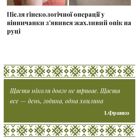
Після гінекологічної операції у
вінничанки з’явився жахливий опік на
руці
Щастя ніколи довго не триває. Щастя
все — день, година, одна хвилина
І.Франко