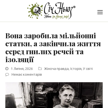
Вона заробила мільйонні
статки, а закінчила життя
серед гнилих речей та
ізоляції
1 Липня, 2026
Жіноча правда
,
Історія
,
У світі
Немає коментарів