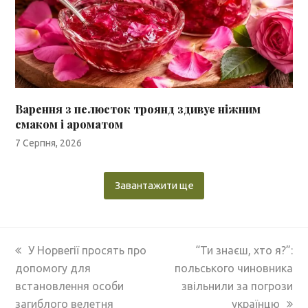
Варення з пелюсток троянд здивує ніжним
смаком і ароматом
7 Серпня, 2026
Завантажити ще
previous
next
У Норвегії просять про
“Ти знаєш, хто я?”:
post:
post:
допомогу для
польського чиновника
встановлення особи
звільнили за погрози
загиблого велетня
українцю