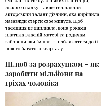
емігрантів. Не було ніяких плантацій,
ніякого спадку – лише геніальний
акторський талант дівчини, яка вирішила
назавжди стерти своє минуле. Щоб
таємниця не випливла, вона роками
платила власній матері та родичам,
заборонивши їм навіть наближатися до її
нового багатого кварталу.
Шлюб за розрахунком – як
заробити мільйони на
гріхах чоловіка