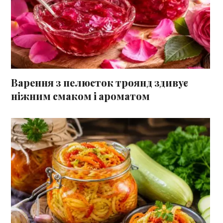
Варення з пелюсток троянд здивує
ніжним смаком і ароматом