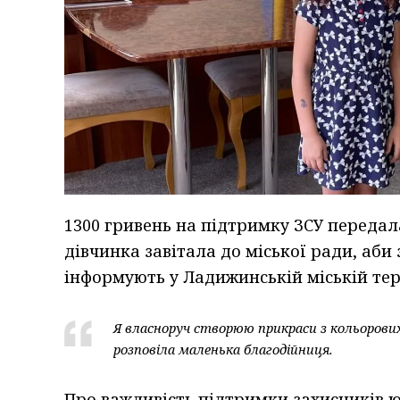
1300 гривень на підтримку ЗСУ переда
дівчинка завітала до міської ради, аби
інформують у Ладижинській міській тер
Я власноруч створюю прикраси з кольорових 
розповіла маленька благодійниця.
Про важливість підтримки захисників юн