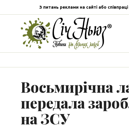
З питань реклами на сайті або співпраці
Восьмирічна 
передала зароб
на ЗСУ