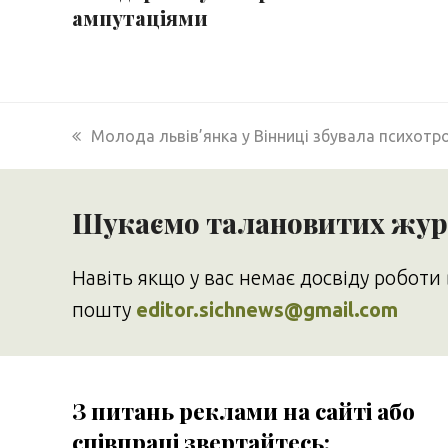
ампутаціями
previous
Молода львів’янка у Вінниці збувала психотр
post:
Шукаємо талановитих журн
Навіть якщо у вас немає досвіду роботи 
пошту
editor.sichnews@gmail.com
З питань реклами на сайті або
співпраці звертайтесь: