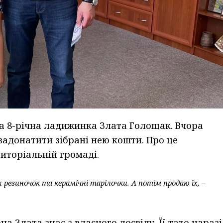
ла 8-річна ладижинка Злата Голощак. Вчора
 задонатити зібрані нею кошти. Про це
иторіальній громаді.
резиночок та керамічні тарілочки. А потім продаю їх, –
а Злата знає з власного досвіду. Її тато наразі