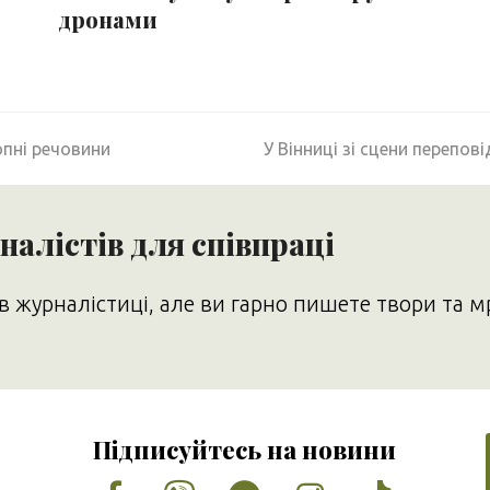
дронами
next
опні речовини
У Вінниці зі сцени перепові
post:
алістів для співпраці
в журналістиці, але ви гарно пишете твори та м
Підписуйтесь на новини