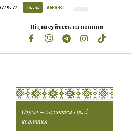
377 00 77
Вакансії
Прайс
Підписуйтесь на новини
Facebook
Vimeo
Tumblr
Instagram
Tiktok
Сором – хилитися і долі
коритися