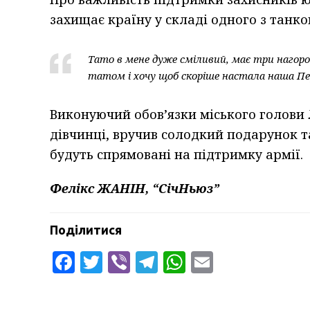
захищає країну у складі одного з танко
Тато в мене дуже сміливий, має три нагород
татом і хочу щоб скоріше настала наша Пе
Виконуючий обов’язки міського голови
дівчинці, вручив солодкий подарунок т
будуть спрямовані на підтримку армії.
Фелікс ЖАНІН, “СічНьюз”
Поділитися
Facebook
Twitter
Viber
Telegram
WhatsApp
Email