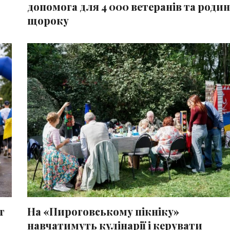
допомога для 4 000 ветеранів та родин
щороку
г
На «Пироговському пікніку»
навчатимуть кулінарії і керувати