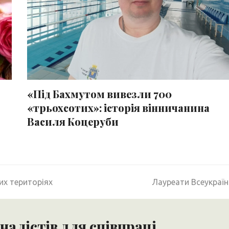
«Під Бахмутом вивезли 700
«трьохсотих»: історія вінничанина
Василя Коцеруби
next
их територіях
Лауреати Всеукраїн
post:
алістів для співпраці