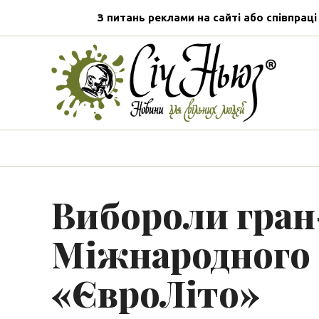
З питань реклами на сайті або співпраці
Вибороли гран
Міжнародного 
«ЄвроЛіто»