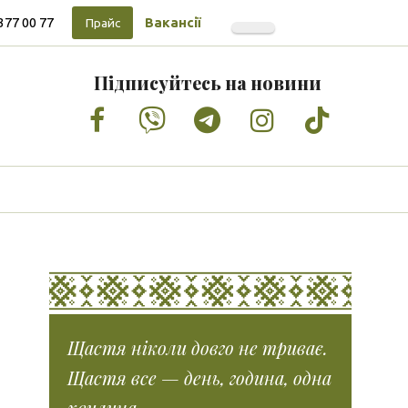
377 00 77
Вакансії
Прайс
Підписуйтесь на новини
Facebook
Vimeo
Tumblr
Instagram
Tiktok
Щастя ніколи довго не триває.
Щастя все — день, година, одна
хвилина