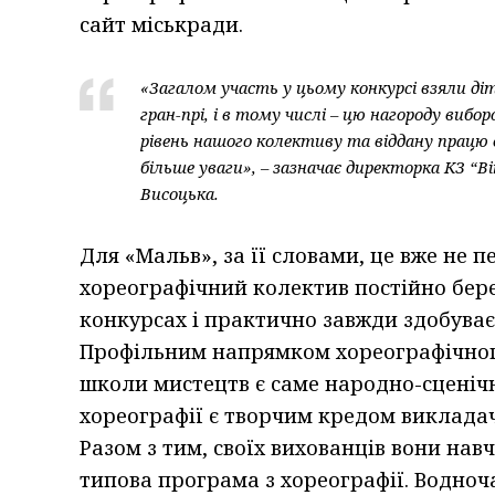
сайт міськради.
«Загалом участь у цьому конкурсі взяли ді
гран-прі, і в тому числі – цю нагороду виб
рівень нашого колективу та віддану працю
більше уваги», – зазначає директорка КЗ 
Висоцька.
Для «Мальв», за її словами, це вже не
хореографічний колектив постійно бере
конкурсах і практично завжди здобуває п
Профільним напрямком хореографічного
школи мистецтв є саме народно-сценіч
хореографії є творчим кредом виклада
Разом з тим, своїх вихованців вони нав
типова програма з хореографії. Водноч