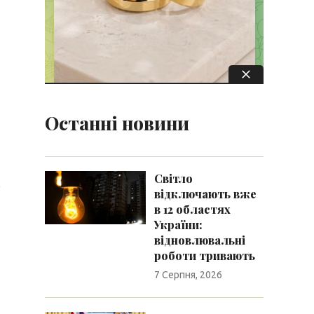
Останні новини
Світло
відключають вже
в 12 областях
України:
відновлювальні
роботи тривають
7 Серпня, 2026