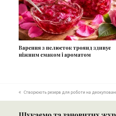
Варення з пелюсток троянд здивує
ніжним смаком і ароматом
previous
Створюють резерв для роботи на деокупован
post:
Шукаємо талановитих журн