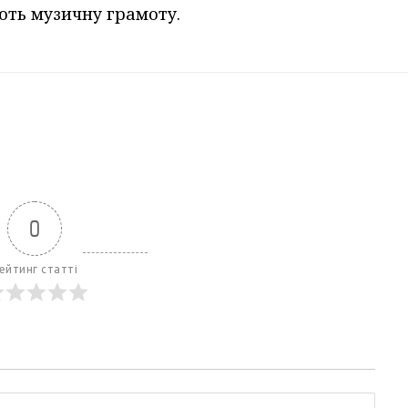
ють музичну грамоту.
0
ейтинг статті