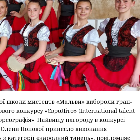
чої школи мистецтв «Мальви» вибороли гран-
го конкурсу «ЄвроЛіто» (International talent
«хореографія». Найвищу нагороду в конкурсі
 Олени Попової принесло виконання
 з категорії «народний танець», повідомляє