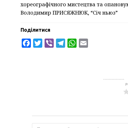
хореографічного мистецтва та опанову
Володимир ПРИСЯЖНЮК, “Січ ньюз”
Поділитися
Facebook
Twitter
Viber
Telegram
WhatsApp
Email
Р