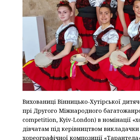
Вихованиці Вінницько-Хутірської дитя
прі Другого Міжнародного багатожанрово
competition, Kyiv-London) в номінації 
дівчатам під керівництвом викладачки
хореографічної композиції «Тарантела»