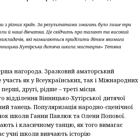
ти з різних країн. За результатами змагань було лише три
ороли й наші дівчатка. Це свідчить про талант та високий
 викладачів, які намагаються приділити дітям якомога
“Вінницька-Хутірська дитяча школа мистецтв» Тетяна
 перша нагорода. Зразковий аматорський
 участь як у Всеукраїнських, так і Міжнародних
ерші, другі, рідше – треті місця.
 відділення Вінницько-Хутірської дитячої
ний танець. Популяризація народно-сценічної
чок школи Ганни Павлюк та Олени Попової.
чають і класичному танцю, як того вимагає
ас учні школи вивчають історію