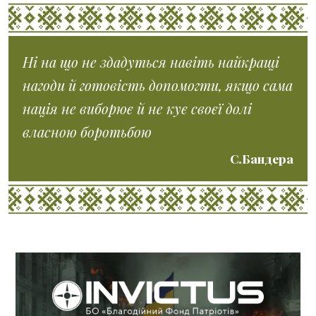
Ні на що не здадуться навіть найкращі
нагоди й готовість допомогти, якщо сама
нація не виборює й не кує своєї долі
власною боротьбою
С.Бандера