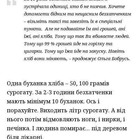
зустрічала одиниці, хто б не пиячив. Хочете
допомогти бідним та нещасним безхатченкам
– візьміть таксі та завезіть їх в спеціальні
пункти. Але не подавайте їм ані грошей, ані
їжі, ані хліба. Тому що так Ви вбиваєте людей.
Тому що 99 % грошей йде на горілку та
цигарки. Тому що їжа йде на закуску. Навіть
хліб вони міняють, – продовжує Ольга Бобрусь.
Одна буханка хліба – 50, 100 грамів
сурогату. За 2-3 години безхатченки
мають мінімум 10 буханок. Ось і
порахуйте. Виходить літр сурогату. А від
нього потім відмовляють ноги, і нирки, і
печінка. І людина помирає… під деревом
біля лікарні.