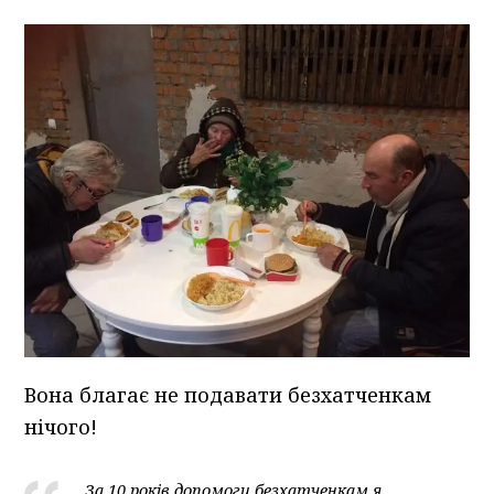
Вона благає не подавати безхатченкам
нічого!
За 10 років допомоги безхатченкам я