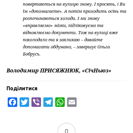
повертаються на вулицю знову. І просять, і Ви
їм «допомагаєте». А потім приходить осінь та
розпочинаються холоди. І ми знову
«вправляємо» мізки, підліковуємо та
відновлюємо документи. Тож на вулиці вже
похолодало та я закликаю – давайте
допомагати обдумано, – завершує Ольга
Бобрусь.
Володимир ПРИСЯЖНЮК, «СічНьюз»
Поділитися
Facebook
Twitter
Viber
Telegram
WhatsApp
Email
0