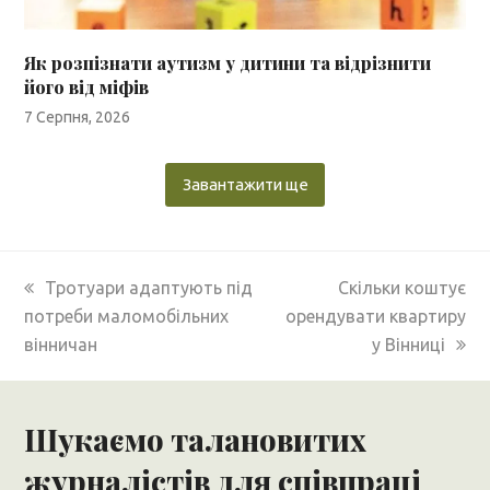
Як розпізнати аутизм у дитини та відрізнити
його від міфів
7 Серпня, 2026
Завантажити ще
previous
next
Тротуари адаптують під
Скільки коштує
post:
post:
потреби маломобільних
орендувати квартиру
вінничан
у Вінниці
Шукаємо талановитих
журналістів для співпраці