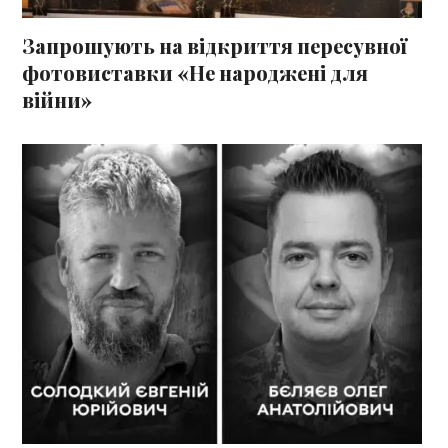
Запрошують на відкриття пересувної
фотовиставки «Не народжені для
війни»