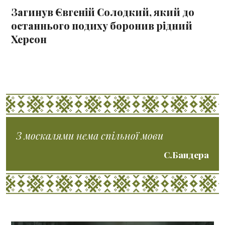
Загинув Євгеній Солодкий, який до
останнього подиху боронив рідний
Херсон
З москалями нема спільної мови
С.Бандера