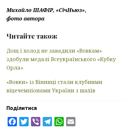
Михайло ШАФІР, «СічНьюз»
,
фото автора
Читайте також
Дощ і холод не завадили «Вовкам»
здобули медалі Всеукраїнського «Кубку
Орла»
«Вовки» із Вінниці стали клубними
віцечемпіонами України з шахів
Поділитися
Facebook
Twitter
Viber
Telegram
WhatsApp
Email