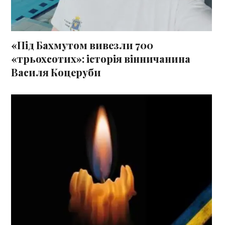
«Під Бахмутом вивезли 700
«трьохсотих»: історія вінничанина
Василя Коцеруби