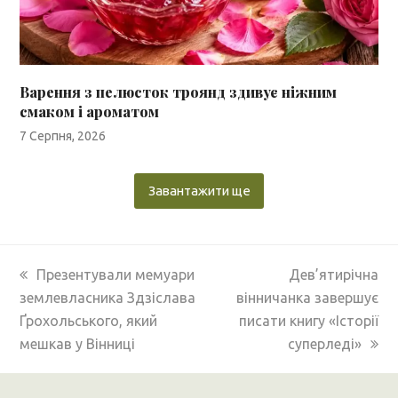
Варення з пелюсток троянд здивує ніжним
смаком і ароматом
7 Серпня, 2026
Завантажити ще
previous
next
Презентували мемуари
Дев’ятирічна
post:
post:
землевласника Здзіслава
вінничанка завершує
Ґрохольського, який
писати книгу «Історії
мешкав у Вінниці
суперледі»