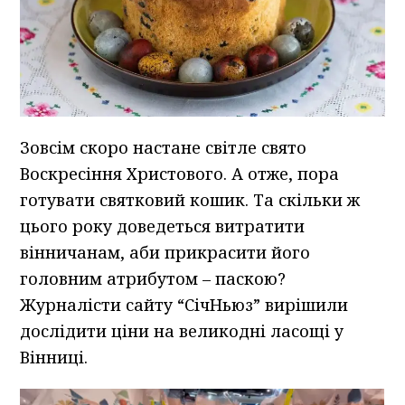
Зовсім скоро настане світле свято
Воскресіння Христового. А отже, пора
готувати святковий кошик. Та скільки ж
цього року доведеться витратити
вінничанам, аби прикрасити його
головним атрибутом – паскою?
Журналісти сайту “СічНьюз” вирішили
дослідити ціни на великодні ласощі у
Вінниці.