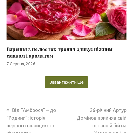
Варення з пелюсток троянд здивує ніжним
смаком і ароматом
7 Серпня, 2026
Завантажити ще
previous
next
Від “Амброся” – до
26-річний Артур
post:
post:
“Родини”: історія
Домінов прийняв свій
першого вінницького
останній бій на