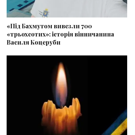
«Під Бахмутом вивезли 700
«трьохсотих»: історія вінничанина
Василя Коцеруби