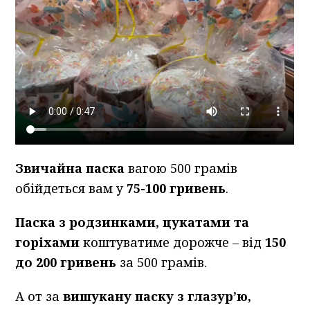
Звичайна паска
вагою 500 грамів
обійдеться вам у
75-100 гривень
.
Паска з родзинками, цукатами та
горіхами
коштуватиме дорожче – від
150
до 200 гривень
за 500 грамів.
А от за
вишукану паску з глазур’ю,