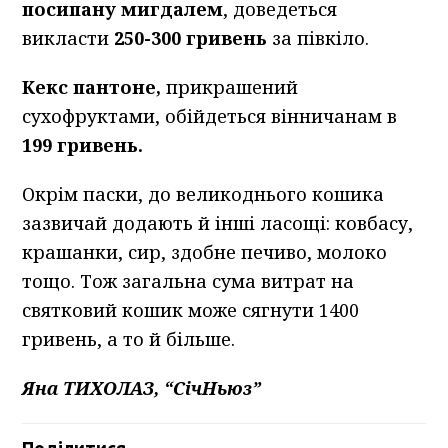
посипану мигдалем
, доведеться
викласти
250-300 гривень
за півкіло.
Кекс пантоне,
прикрашений
сухофруктами, обійдеться вінничанам в
199 гривень.
Окрім паски, до великоднього кошика
зазвичай додають й інші ласощі: ковбасу,
крашанки, сир, здобне печиво, молоко
тощо. Тож загальна сума витрат на
святковий кошик може сягнути 1400
гривень, а то й більше.
Яна ТИХОЛАЗ, “СічНьюз”
Поділитися