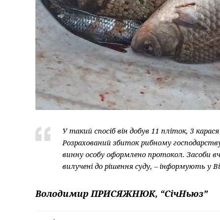
У такий спосіб він добув 11 пліток, 3 карася
Розрахований збиток рибному господарству
винну особу оформлено протокол. Засоби вч
вилучені до рішення суду, – інформують у 
Володимир ПРИСЯЖНЮК, “СічНьюз”