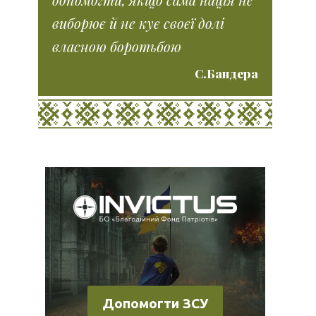
виборює й не кує своєї долі
власною боротьбою
С.Бандера
Допомогти ЗСУ