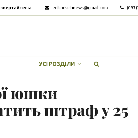
 звертайтесь:
editor.sichnews@gmail.com
(093)
УСІ РОЗДІЛИ
ої юшки
атить штраф у 25