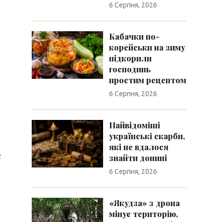
6 Серпня, 2026
Кабачки по-
корейськи на зиму
підкорили
господинь
простим рецептом
6 Серпня, 2026
Найвідоміші
українські скарби,
які не вдалося
и
знайти донині
6 Серпня, 2026
«Якудза» з дрона
мінує територію,