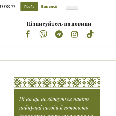
377 00 77
Вакансії
Прайс
Підписуйтесь на новини
Facebook
Vimeo
Tumblr
Instagram
Tiktok
Ні на що не здадуться навіть
найкращі нагоди й готовість
допомогти, якщо сама нація не