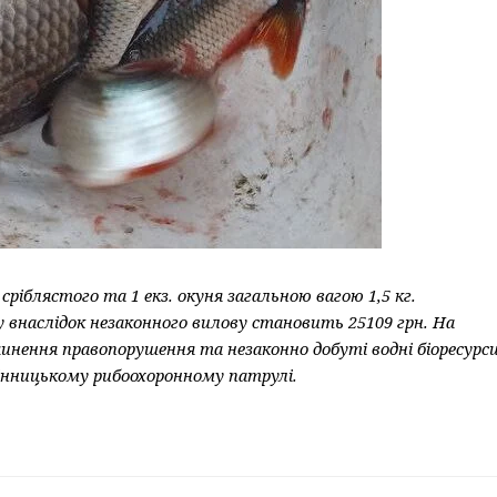
 сріблястого та 1 екз. окуня загальною вагою 1,5 кг.
 внаслідок незаконного вилову становить 25109 грн. На
инення правопорушення та незаконно добуті водні біоресурс
Вінницькому рибоохоронному патрулі.