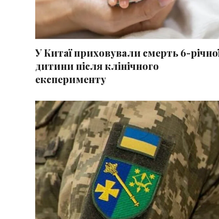
У Китаї приховували смерть 6-річно
дитини після клінічного
експерименту