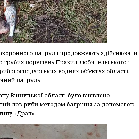
оохоронного патруля продовжують здійснювати
ю грубих порушень Правил любительського і
рибогосподарських водних об’єктах області.
нний патруль.
ону Вінницької області було виявлено
ний лов риби методом багріння за допомогою
типу «Драч».