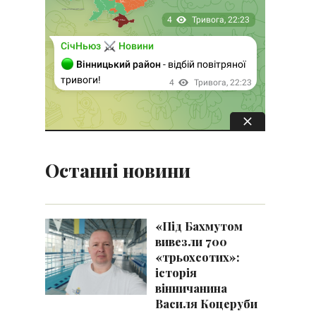
Останні новини
«Під Бахмутом
вивезли 700
«трьохсотих»:
історія
вінничанина
Василя Коцеруби