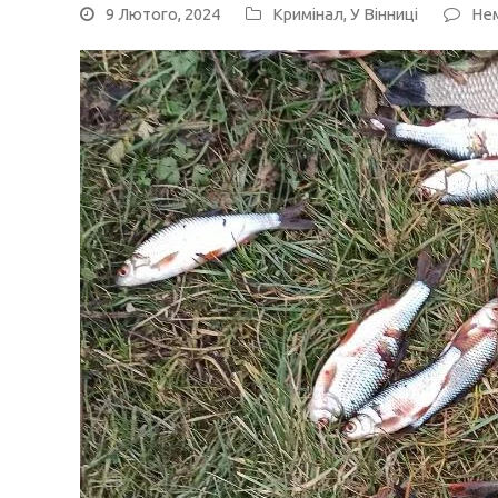
9 Лютого, 2024
Кримінал
,
У Вінниці
Нем