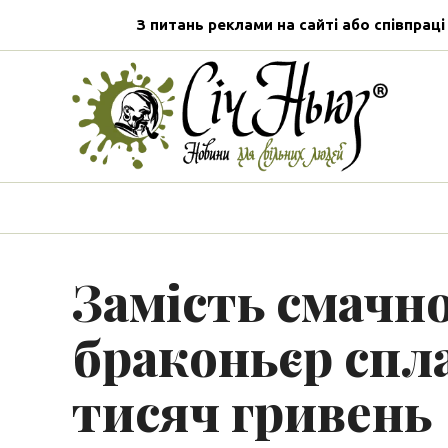
З питань реклами на сайті або співпраці
Замість смачн
браконьєр спл
тисяч гривень