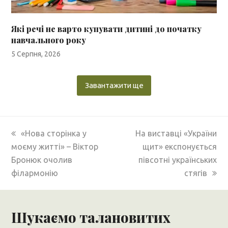
Які речі не варто купувати дитині до початку
навчального року
5 Серпня, 2026
Завантажити ще
previous
next
«Нова сторінка у
На виставці «України
post:
post:
моєму житті» – Віктор
щит» експонується
Бронюк очолив
півсотні українських
філармонію
стягів
Шукаємо талановитих