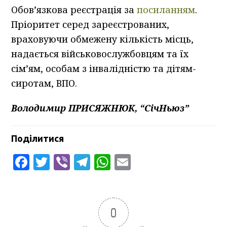
Обов’язкова реєстрація за
посиланням
.
Пріоритет серед зареєстрованих,
враховуючи обмежену кількість місць,
надається військовослужбовцям та їх
сім’ям, особам з інвалідністю та дітям-
сиротам, ВПО.
Володимир ПРИСЯЖНЮК, “СічНьюз”
Поділитися
Facebook
Twitter
Viber
Telegram
WhatsApp
Email
0