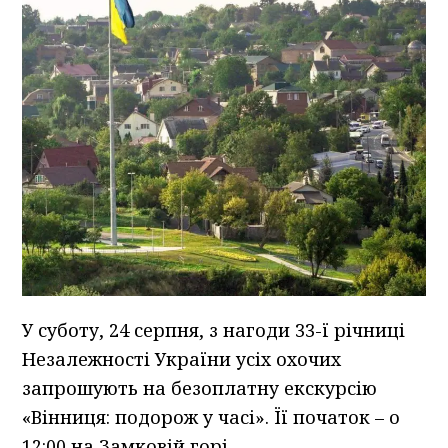
У суботу, 24 серпня, з нагоди 33-ї річниці
Незалежності України усіх охочих
запрошують на безоплатну екскурсію
«Вінниця: подорож у часі». Її початок – о
12:00 на Замковій горі.