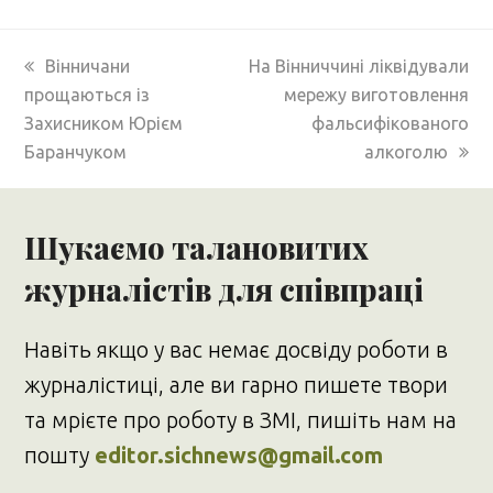
previous
next
Вінничани
На Вінниччині ліквідували
post:
post:
прощаються із
мережу виготовлення
Захисником Юрієм
фальсифікованого
Баранчуком
алкоголю
Шукаємо талановитих
журналістів для співпраці
Навіть якщо у вас немає досвіду роботи в
журналістиці, але ви гарно пишете твори
та мрієте про роботу в ЗМІ, пишіть нам на
пошту
editor.sichnews@gmail.com