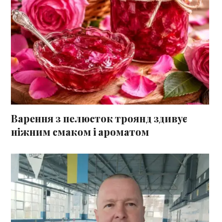
Варення з пелюсток троянд здивує
ніжним смаком і ароматом