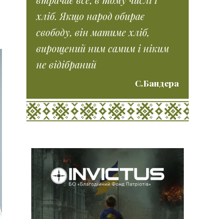
хліб. Якщо народ обирає
свободу, він матиме хліб,
вирощений ним самим і ніким
не відібраний
С.Бандера