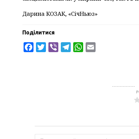
Дарина КОЗАК, «СічНьюз»
Поділитися
Facebook
Twitter
Viber
Telegram
WhatsApp
Email
Р