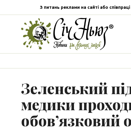
З питань реклами на сайті або співпраці
Зеленський під
медики прохо
обов’язковий 