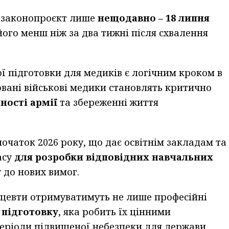
 законопроєкт лише
нещодавно – 18 липня
його менш ніж за два тижні після схвалення
ї підготовки для медиків є логічним кроком в
овані військові медики становлять критично
тності армії
та збереженні життя
очаток 2026 року, що дає освітнім закладам та
асу
для розробки відповідних навчальних
 до нових вимог.
ацевти отримуватимуть не лише професійні
 підготовку
, яка робить їх цінними
 періоди підвищеної небезпеки для держави.