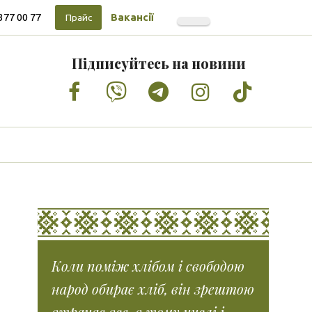
377 00 77
Вакансії
Прайс
Підписуйтесь на новини
Facebook
Vimeo
Tumblr
Instagram
Tiktok
Коли поміж хлібом і свободою
народ обирає хліб, він зрештою
втрачає все, в тому числі і