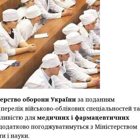
терство оборони України
за поданням
перелік військово-облікових спеціальностей та
бливістю для
медичних і фармацевтичних
 додатково погоджуватимуться з Міністерством
и і науки.