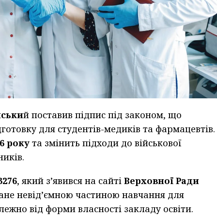
нськи
й поставив підпис під законом, що
готовку для студентів-медиків та фармацевтів.
26 року
та змінить підходи до військової
иків.
3276
, який з’явився на сайті
Верховної Ради
тане невід’ємною частиною навчання для
лежно від форми власності закладу освіти.