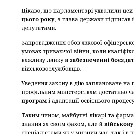
Цікаво, що парламентарі ухвалили цей
цього року
, а глава держави підписав 
депутатами.
Запровадження обов’язкової офіцерсько
умовах триваючої війни, коли кваліфік
важливу ланку
в забезпеченні боєзда
військовослужбовців.
Уведення закону в дію заплановане на п
профільним міністерствам достатньо ч
програм
і адаптації освітнього процесу
Таким чином, майбутні лікарі та фарм
знання за своїм фахом, але й
військову
спеціалістами як у мирний час, так і в