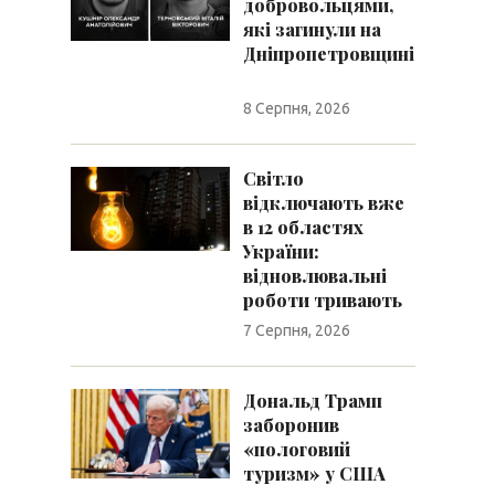
добровольцями,
які загинули на
Дніпропетровщині
8 Серпня, 2026
Світло
відключають вже
в 12 областях
України:
відновлювальні
роботи тривають
7 Серпня, 2026
Дональд Трамп
заборонив
«пологовий
туризм» у США