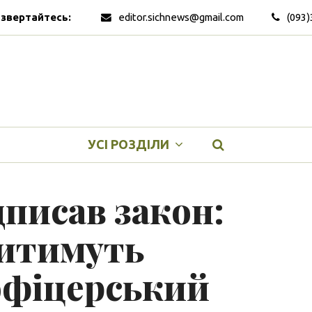
 звертайтесь:
editor.sichnews@gmail.com
(093)
УСІ РОЗДІЛИ
писав закон:
дитимуть
офіцерський