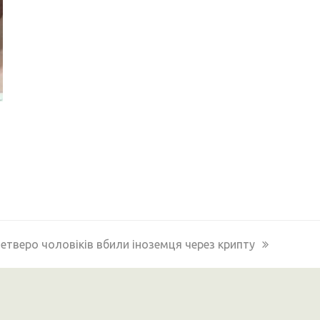
ext
етверо чоловіків вбили іноземця через крипту
ost: