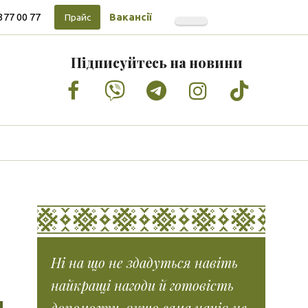
377 00 77
Вакансії
Прайс
Підписуйтесь на новини
Facebook
Vimeo
Tumblr
Instagram
Tiktok
Ні на що не здадуться навіть
найкращі нагоди й готовість
допомогти, якщо сама нація не