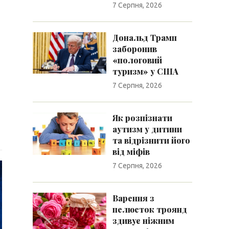
7 Серпня, 2026
Дональд Трамп
заборонив
«пологовий
туризм» у США
7 Серпня, 2026
Як розпізнати
аутизм у дитини
та відрізнити його
від міфів
7 Серпня, 2026
Варення з
пелюсток троянд
здивує ніжним