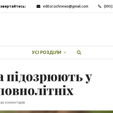
 звертайтесь:
editor.sichnews@gmail.com
(093)
УСІ РОЗДІЛИ
 підозрюють у
повнолітніх
ає коментарів