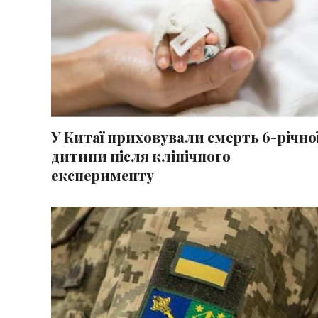
У Китаї приховували смерть 6-річно
дитини після клінічного
експерименту