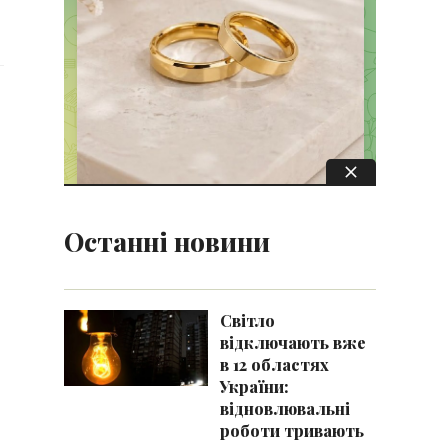
Останні новини
Світло
відключають вже
в 12 областях
України:
відновлювальні
роботи тривають