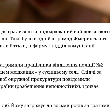
 де гралися діти, підозрюваний вийшов зі свого
 дії. Таке було в одній з громад Жмеринського
вили батьки, інформує відділ комунікації
затримали працівники відділення поліції №2
ем мешкання – у сусідньому селі. Слідчі за
кої окружної прокуратури повідомили
 України (розбещення неповнолітніх). Триває
 діб. Йому загрожує до восьми років за ґратами