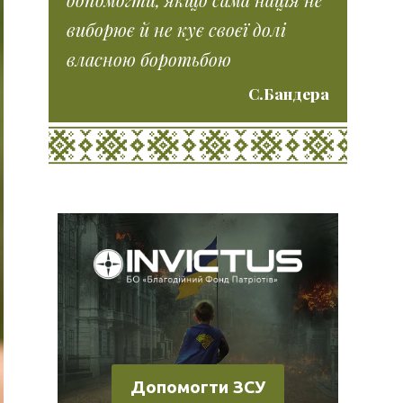
виборює й не кує своєї долі
власною боротьбою
С.Бандера
Допомогти ЗСУ