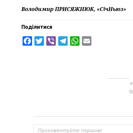
Володимир ПРИСЯЖНЮК, «СічНьюз»
Поділитися
Facebook
Twitter
Viber
Telegram
WhatsApp
Email
Р