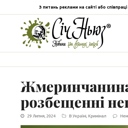
З питань реклами на сайті або співпраці
Жмеринчанина
розбещенні не
29 Липня, 2024
В Україні
,
Кримінал
Нем