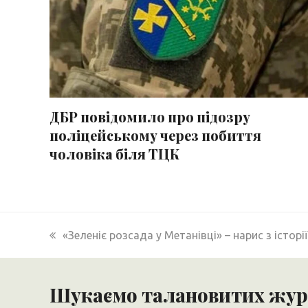
ДБР повідомило про підозру
поліцейському через побиття
чоловіка біля ТЦК
previous
«Зеленіє розсада у Метанівці» – нарис з історі
post:
Шукаємо талановитих журн