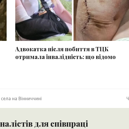
Адвокатка після побиття в ТЦК
отримала інвалідність: що відомо
n
ї села на Вінниччині
Ч
p
алістів для співпраці