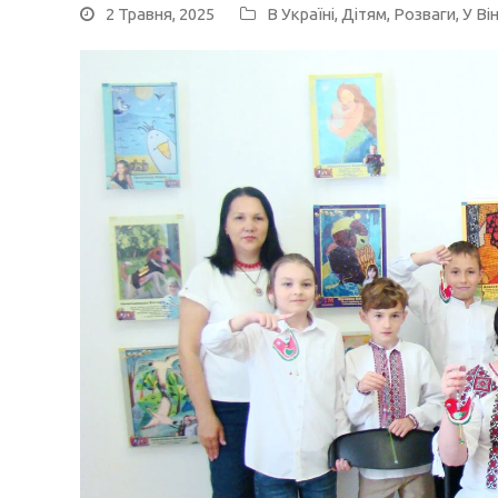
2 Травня, 2025
В Україні
,
Дітям
,
Розваги
,
У Ві