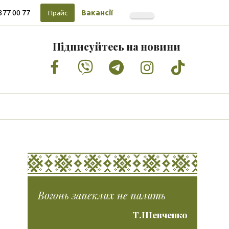
377 00 77
Вакансії
Прайс
Підписуйтесь на новини
Facebook
Vimeo
Tumblr
Instagram
Tiktok
Вогонь запеклих не палить
Т.Шевченко