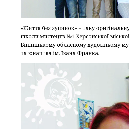
«Життя без зупинок» – таку оригінальну
школи мистецтв №1 Херсонської місько
Вінницькому обласному художньому музе
та юнацтва ім. Івана Франка.