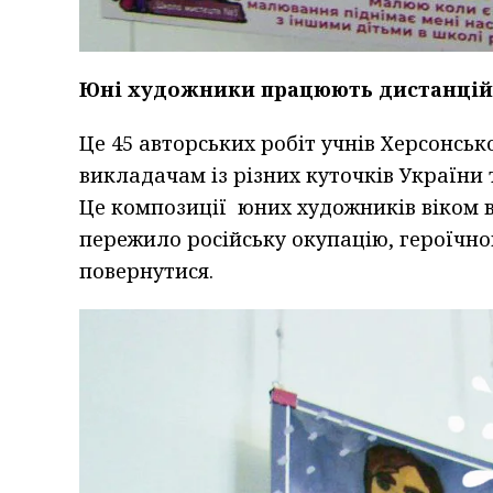
Юні художники працюють дистанці
Це 45 авторських робіт учнів Херсонсь
викладачам із різних куточків України т
Це композиції юних художників віком від
пережило російську окупацію, героїчно
повернутися.