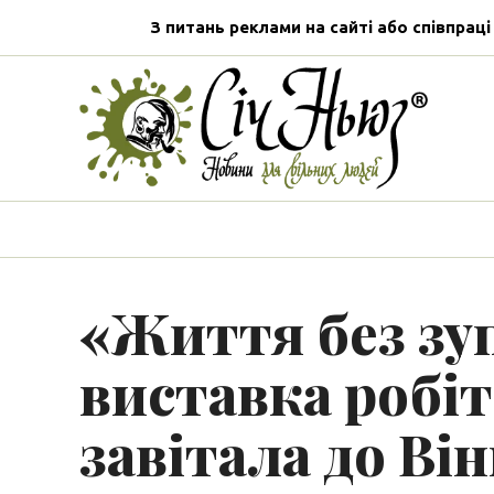
З питань реклами на сайті або співпраці
«Життя без зу
виставка робі
завітала до Ві