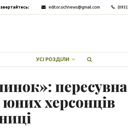
 звертайтесь:
editor.sichnews@gmail.com
(093)
УСІ РОЗДІЛИ
пинок»: пересувна
т юних херсонців
нниці