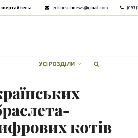
 звертайтесь:
editor.sichnews@gmail.com
(093)
УСІ РОЗДІЛИ
країнських
 браслета-
цифрових котів