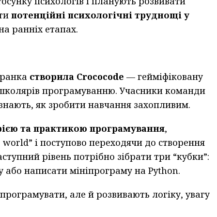
осунку психологів і планують розвивати
ати
потенційні психологічні труднощі у
на ранніх етапах.
Франка
створила Crococode
— гейміфіковану
є школярів програмуванню. Учасники команди
 знають, як зробити навчання захопливим.
рією та практикою програмування
,
 world” і поступово переходячи до створення
ступний рівень потрібно зібрати три “кубки”:
у або написати мініпрограму на Python.
програмувати, але й розвивають логіку, увагу