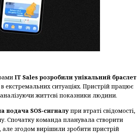
грами
IT Sales розробили унікальний браслет
я в екстремальних ситуаціях. Пристрій працює
о аналізуючи життєві показники людини.
а подача SOS-сигналу
при втраті свідомості,
ну. Спочатку команда планувала створити
, але згодом вирішили зробити пристрій