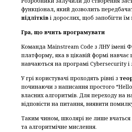
Розробники залучили до створення заст
функціонал, який дозволить передбач
підлітків
і дорослих, щоб запобігти їм 
Гра, що вчить програмувати
Команда Mainstream Code з ЛНУ імені 
платформу, яка в цікавій формі навча
навчаються на програмі Cybersecurity і
У грі користувачі проходять рівні з
тео
починаючи з написання простого “Hello
власних алгоритмів. Для переходу на на
відповісти на питання, виявити помилк
Таким чином, школярі не лише вчаться 
та алгоритмічне мислення.