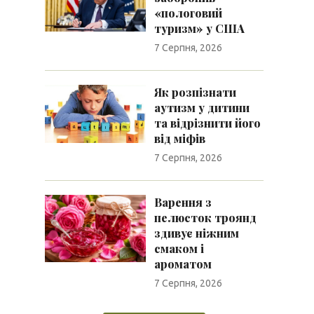
«пологовий
туризм» у США
7 Серпня, 2026
Як розпізнати
аутизм у дитини
та відрізнити його
від міфів
7 Серпня, 2026
Варення з
пелюсток троянд
здивує ніжним
смаком і
ароматом
7 Серпня, 2026