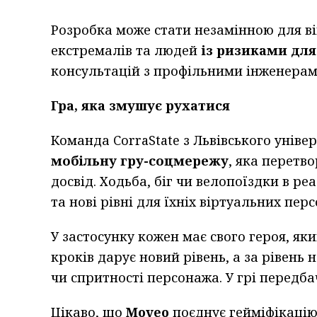
Розробка може стати незамінною для ві
екстремалів та людей
із ризиками для
консультацій з профільними інженерам
Гра, яка змушує рухатися
Команда CorraState з Львівського уніве
мобільну гру-соцмережу
, яка перетв
досвід. Ходьба, біг чи велопоїздки в р
та нові рівні для їхніх віртуальних перс
У застосунку кожен має свого героя, як
кроків дарує новий рівень, а за рівень 
чи спритності персонажа. У грі передб
Цікаво, що
Moveo
поєднує гейміфікацію,