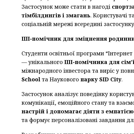
Застосунок може стати в нагоді
спортза
тімбілдингів і змагань
. Користувачі 
соціальній мережі всередині застосунку
ШІ-помічник для зміцнення родинних
Студенти освітньої програми “Інтернет
— унікального
ШІ-помічника для сім’
міжнародного інвестора та виріс у пов
School
та Наукового
парку SID City
.
Застосунок аналізує поведінку користу
комунікації, емоційного стану та взає
настрій і допомагає діяти з емпатією
та формує персоналізовані завдання для