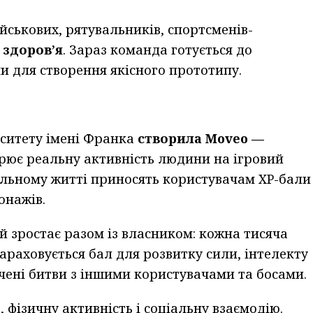
йськових, рятувальників, спортсменів-
 здоров’я
. Зараз команда готується до
и для створення якісного прототипу.
рситету імені Франка
створила Moveo —
орює реальну активність людини на ігровий
еальному житті приносять користувачам XP-бали
онажів.
ий зростає разом із власником: кожна тисяча
нараховується бал для розвитку сили, інтелекту
ачені битви з іншими користувачами та босами.
 фізичну активність і соціальну взаємодію.