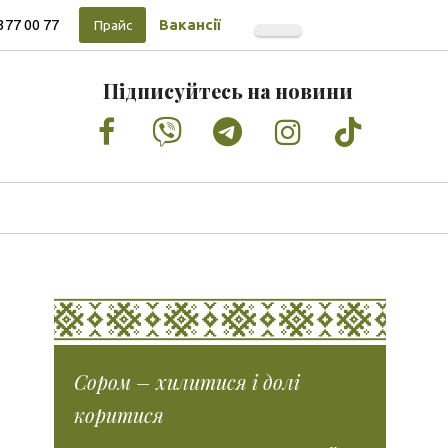
377 00 77
Вакансії
Прайс
Підписуйтесь на новини
Facebook
Vimeo
Tumblr
Instagram
Tiktok
Сором – хилитися і долі
коритися