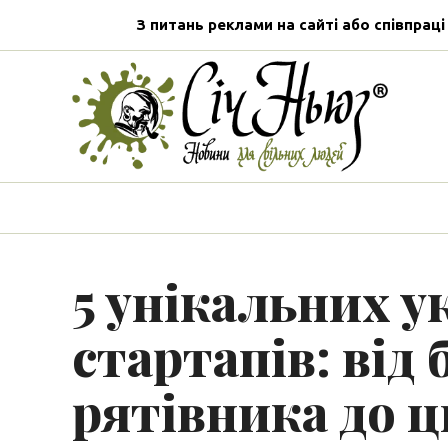
З питань реклами на сайті або співпраці
5 унікальних у
стартапів: від
рятівника до 