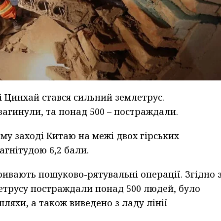
 Цинхай стався сильний землетрус.
загинули, та понад 500 – постраждали.
ному заході Китаю на межі двох гірських
агнітудою 6,2 бали.
тривають пошуково-рятувальні операції. Згідно 
етрусу постраждали понад 500 людей, було
яхи, а також виведено з ладу лінії