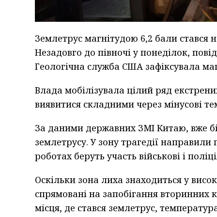
Землетрус магнітудою 6,2 бали стався н
Незадовго до півночі у понеділок, пов
Геологічна служба США зафіксувала магн
Влада мобілізувала цілий ряд екстрени
виявитися складними через мінусові те
За даними державних ЗМІ Китаю, вже бі
землетрусу. У зону трагедії направили
роботах беруть участь військові і поліці
Оскільки зона лиха знаходиться у висок
спрямовані на запобігання вторинних к
місця, де стався землетрус, температур