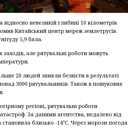
а відносно невеликій глибині 10 кілометрів.
ідомив Китайський центр мереж землетрусів.
ітуду 5,9 бала.
х заходів, але рятувальні роботи можуть
мператури.
льше 20 людей зникли безвісти в результаті
 понад 3000 рятувальників. Також в пошукових
я.
огірному регіоні, рятувальні роботи
атастроф. За даними агентства, недалеко від
а становила близько -14°С. Через морози погода