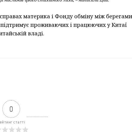
 справах материка і Фонду обміну між берегам
ка підтримує проживаючих і працюючих у Китаї
итайській владі.
0
ейтинг статті