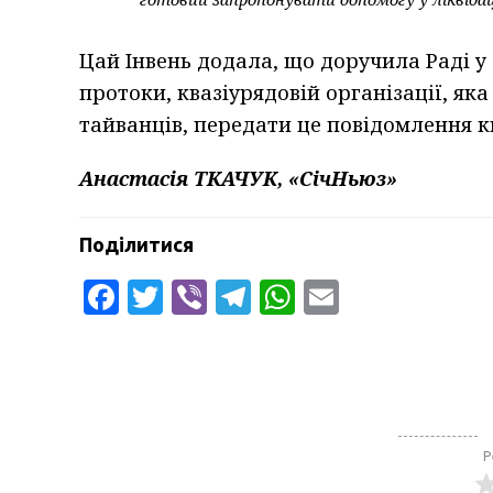
Цай Інвень додала, що доручила Раді у
протоки, квазіурядовій організації, я
тайванців, передати це повідомлення к
Анастасія ТКАЧУК, «СічНьюз»
Поділитися
Facebook
Twitter
Viber
Telegram
WhatsApp
Email
Р