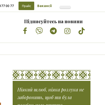
377 00 77
Вакансії
Прайс
Підписуйтесь на новини
Facebook
Vimeo
Tumblr
Instagram
Tiktok
Ніякий шлюб, ніяка розлука не
заборонить, щоб ти була
поезією мого життя