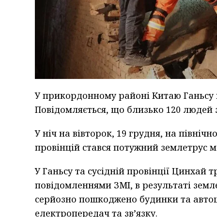
У прикордонному районі Китаю Ганьсу і
Повідомляється, що близько 120 людей 
У ніч на вівторок, 19 грудня, на північ
провінцій стався потужний землетрус м
У Ганьсу та сусідній провінції Цинхай 
повідомленнями ЗМІ, в результаті земл
серйозно пошкоджено будинки та автошл
електропередач та зв’язку.