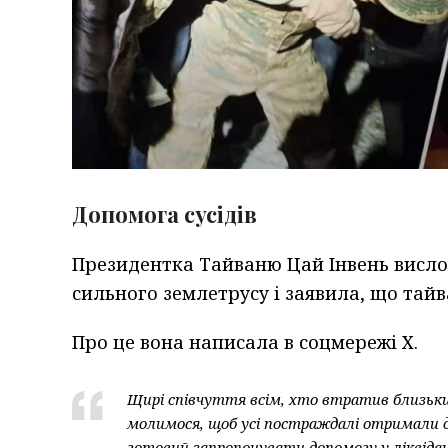
Допомога сусідів
Президентка Тайваню Цай Інвень вислов
сильного землетрусу і заявила, що тай
Про це вона написала в соцмережі Х.
Щирі співчуття всім, хто втратив близьких
молимося, щоб усі постраждалі отримали д
готовий запропонувати допомогу у ліквідаці