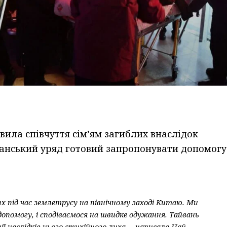
ила співчуття сім’ям загиблих внаслідок
ванський уряд готовий запропонувати допомогу
 під час землетрусу на північному заході Китаю. Ми
опомогу, і сподіваємося на швидке одужання. Тайвань
ї наслідків цього стихійного лиха, – написала Цай.