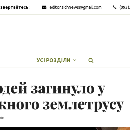
 звертайтесь:
editor.sichnews@gmail.com
(093)
УСІ РОЗДІЛИ
дей загинуло у
жного землетрусу
ів