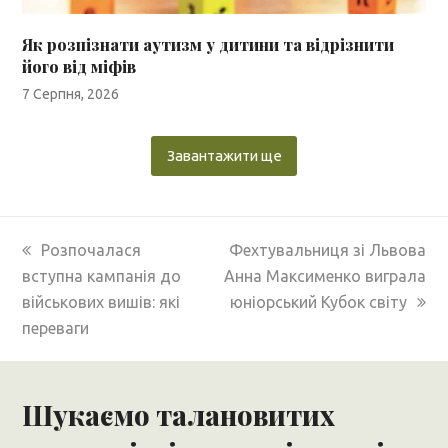
Як розпізнати аутизм у дитини та відрізнити
його від міфів
7 Серпня, 2026
Завантажити ще
previous
next
Розпочалася
Фехтувальниця зі Львова
post:
post:
вступна кампанія до
Анна Максименко виграла
військових вишів: які
юніорський Кубок світу
переваги
Шукаємо талановитих