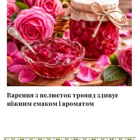
Варення з пелюсток троянд здивує
ніжним смаком і ароматом