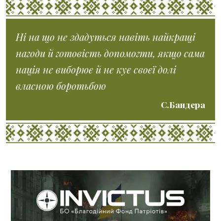
Ні на що не здадуться навіть найкращі
нагоди й готовість допомогти, якщо сама
нація не виборює й не кує своєї долі
власною боротьбою
С.Бандера