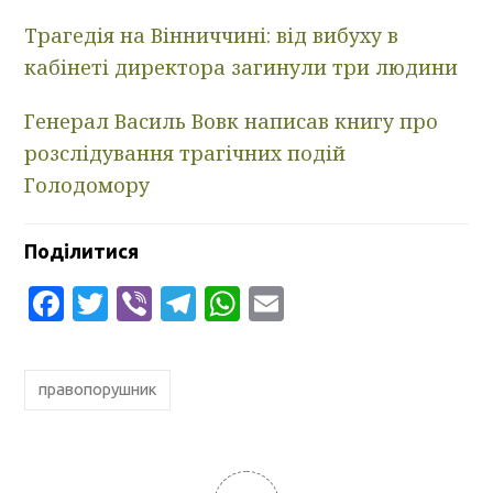
Трагедія на Вінниччині: від вибуху в
кабінеті директора загинули три людини
Генерал Василь Вовк написав книгу про
розслідування трагічних подій
Голодомору
Поділитися
Facebook
Twitter
Viber
Telegram
WhatsApp
Email
правопорушник