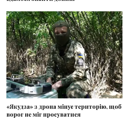
«Якудза» з дрона мінує територію, щоб
ворог не міг просуватися