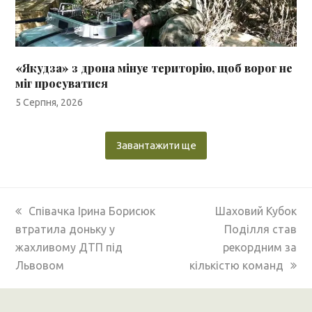
«Якудза» з дрона мінує територію, щоб ворог не
міг просуватися
5 Серпня, 2026
Завантажити ще
previous
next
Співачка Ірина Борисюк
Шаховий Кубок
post:
post:
втратила доньку у
Поділля став
жахливому ДТП під
рекордним за
Львовом
кількістю команд