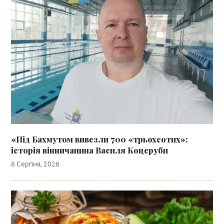
«Під Бахмутом вивезли 700 «трьохсотих»:
історія вінничанина Василя Коцеруби
6 Серпня, 2026