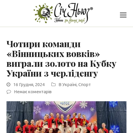
Чотири команди
«Вінницьких вовків»
виграли золото на Кубку
України з черліденгу
16 Грудня, 2024
В Україні
,
Спорт
Немає коментарів