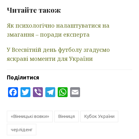
Читайте також
Як психологічно налаштуватися на
змагання – поради експерта
У Всесвітній день футболу згадуємо
яскраві моменти для України
Поділитися
Facebook
Twitter
Viber
Telegram
WhatsApp
Email
«Вінницькі вовки»
Вінниця
Кубок України
черліденг