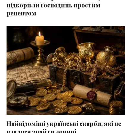
підкорили господинь простим
рецептом
Найвідоміші українські скарби, які не
вдалося знайти донині