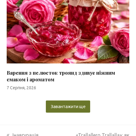
Варення з пелюсток троянд здивує ніжним
смаком і ароматом
7 Серпня, 2026
Завантажити ще
previous
next
Інавгурація
«Trallallero Trallalla»: як