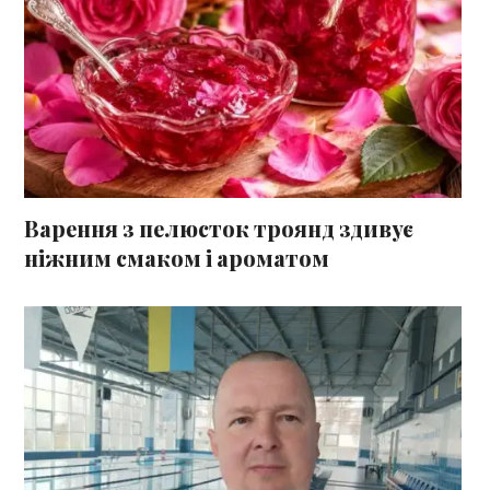
Варення з пелюсток троянд здивує
ніжним смаком і ароматом