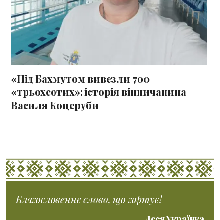
«Під Бахмутом вивезли 700
«трьохсотих»: історія вінничанина
Василя Коцеруби
Благословенне слово, що гартує!
Леся Українка