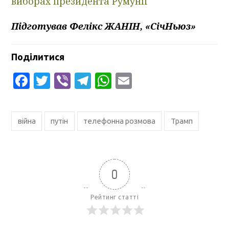
виборах президента Румунії
Підготував Фелікс ЖАНІН, «СічНьюз»
Поділитися
Facebook
Twitter
Viber
Telegram
WhatsApp
Email
війна
путін
телефонна розмова
Трамп
0
Рейтинг статті