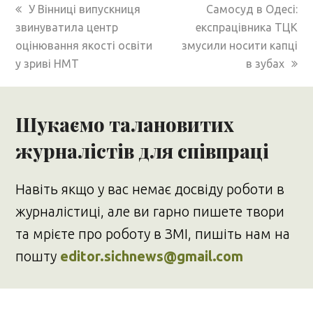
previous
next
У Вінниці випускниця
Самосуд в Одесі:
post:
post:
звинуватила центр
експрацівника ТЦК
оцінювання якості освіти
змусили носити капці
у зриві НМТ
в зубах
Шукаємо талановитих
журналістів для співпраці
Навіть якщо у вас немає досвіду роботи в
журналістиці, але ви гарно пишете твори
та мрієте про роботу в ЗМІ, пишіть нам на
пошту
editor.sichnews@gmail.com