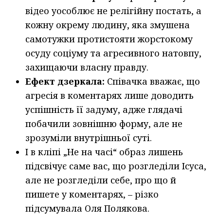
відео уособлює не релігійну постать, а
кожну окрему людину, яка змушена
самотужки протистояти жорстокому
осуду соціуму та агресивного натовпу,
захищаючи власну правду.
Ефект дзеркала:
Співачка вважає, що
агресія в коментарях лише доводить
успішність її задуму, адже глядачі
побачили зовнішню форму, але не
зрозуміли внутрішньої суті.
І в кліпі „Не на часі“ образ лишень
підсвічує саме вас, що розгледіли Ісуса,
але не розгледіли себе, про що й
пишете у коментарях, – різко
підсумувала Оля Полякова.