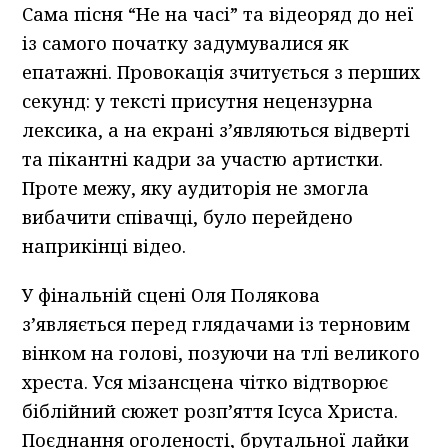
Сама пісня “Не на часі” та відеоряд до неї
із самого початку задумувалися як
епатажні. Провокація зчитується з перших
секунд: у тексті присутня нецензурна
лексика, а на екрані з’являються відверті
та пікантні кадри за участю артистки.
Проте межу, яку аудиторія не змогла
вибачити співачці, було перейдено
наприкінці відео.
У фінальній сцені Оля Полякова
з’являється перед глядачами із терновим
вінком на голові, позуючи на тлі великого
хреста. Уся мізансцена чітко відтворює
біблійний сюжет розп’яття Ісуса Христа.
Поєднання оголеності, брутальної лайки