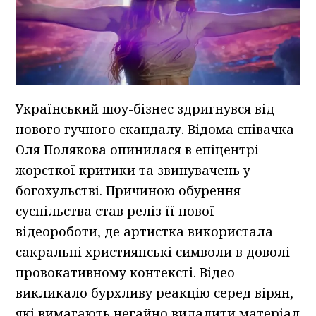
Український шоу-бізнес здригнувся від
нового гучного скандалу. Відома співачка
Оля Полякова опинилася в епіцентрі
жорсткої критики та звинувачень у
богохульстві. Причиною обурення
суспільства став реліз її нової
відеороботи, де артистка використала
сакральні християнські символи в доволі
провокативному контексті. Відео
викликало бурхливу реакцію серед вірян,
які вимагають негайно видалити матеріал