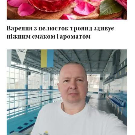
Варення з пелюсток троянд здивує
ніжним смаком і ароматом