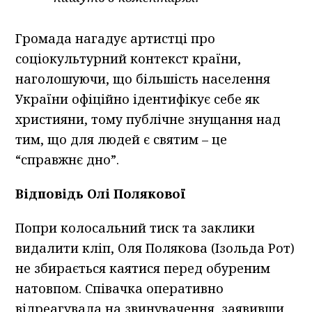
Громада нагадує артистці про
соціокультурний контекст країни,
наголошуючи, що більшість населення
України офіційно ідентифікує себе як
християни, тому публічне знущання над
тим, що для людей є святим – це
“справжнє дно”.
Відповідь Олі Полякової
Попри колосальний тиск та заклики
видалити кліп, Оля Полякова (Ізольда Рот)
не збирається каятися перед обуреним
натовпом. Співачка оперативно
відреагувала на звинувачення, заявивши,