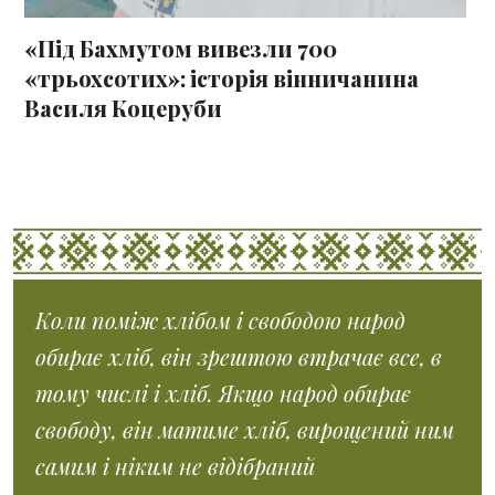
«Під Бахмутом вивезли 700
«трьохсотих»: історія вінничанина
Василя Коцеруби
Коли поміж хлібом і свободою народ
обирає хліб, він зрештою втрачає все, в
тому числі і хліб. Якщо народ обирає
свободу, він матиме хліб, вирощений ним
самим і ніким не відібраний