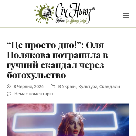
“Це просто дно!”: Оля
Полякова потрапила в
гучний скандал через
богохульство
8 Червня, 2026
В Україні
,
Культура
,
Скандали
Немає коментарів