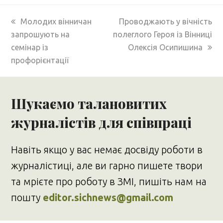
previous
next
Молодих вінничан
Проводжають у вічність
post:
post:
запрошують на
полеглого Героя із Вінниці
семінар із
Олексія Осипишина
профорієнтації
Шукаємо талановитих
журналістів для співпраці
Навіть якщо у вас немає досвіду роботи в
журналістиці, але ви гарно пишете твори
та мрієте про роботу в ЗМІ, пишіть нам на
пошту
editor.sichnews@gmail.com