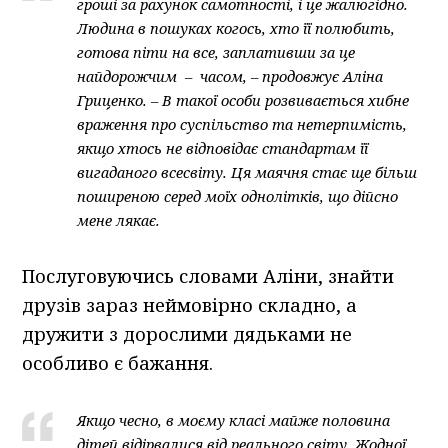
гроші за рахунок самотності, і це жалюгідно.
Людина в пошуках когось, хто її полюбить,
готова піти на все, заплативши за це
найдорожчим – часом, – продовжує Аліна
Гриценко. – В такої особи розвивається хибне
враження про суспільство та нетерпимість,
якщо хтось не відповідає стандартам її
вигаданого всесвіту. Ця маячня стає ще більш
поширеною серед моїх однолітків, що дійсно
мене лякає.
Послуговуючись словами Аліни, знайти
друзів зараз неймовірно складно, а
дружити з дорослими дядьками не
особливо є бажання.
Якщо чесно, в моєму класі майже половина
дітей відірвалися від реального світу. Жодної