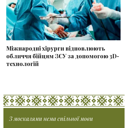
Міжнародні хірурги відновлюють
обличчя бійцям ЗСУ за допомогою 3D-
технологій
З москалями нема спільної мови