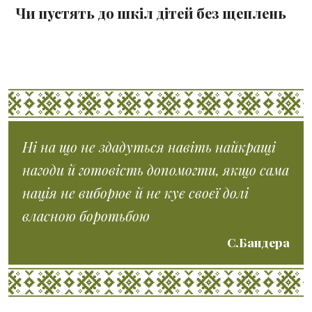
Чи пустять до шкіл дітей без щеплень
Ні на що не здадуться навіть найкращі
нагоди й готовість допомогти, якщо сама
нація не виборює й не кує своєї долі
власною боротьбою
С.Бандера