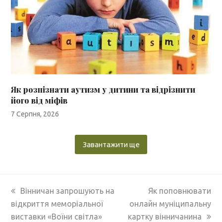
Як розпізнати аутизм у дитини та відрізнити
його від міфів
7 Серпня, 2026
Завантажити ще
previous
next
Вінничан запрошують на
Як поповнювати
post:
post:
відкриття меморіальної
онлайн муніципальну
виставки «Воїни світла»
картку вінничанина