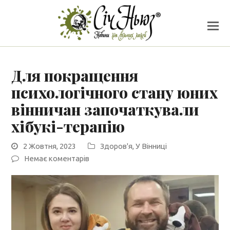
Для покращення
психологічного стану юних
вінничан започаткували
хібукі-терапію
2 Жовтня, 2023
Здоров'я
,
У Вінниці
Немає коментарів