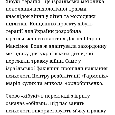
Хібукі-терапія – це ізраїльська методика
подолання психологічної травми
внаслідок війни у дітей та молодших
підлітків. Концепцію проєкту хібукі-
терапії для України розробила
ізраїльська психологиня Дафна Шарон
Максімов. Вона ж адаптувала закордонну
методику для українських дітей, які
пережили травму війни. Саме у
ізраїльської фахівчині пройшли навчання
психологи Центру реабілітації «Гармонія»
Марія Кулик та Микола Чорнобривенко.
Слово «хібукі» в перекладі з івриту
означає «обійми». Під час занять
психологи використовують м’яку іграшку