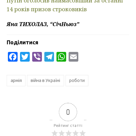
Путін оголосив наймасовіший за останні
14 років призов строковиків
Яна ТИХОЛАЗ, “СічНьюз”
Поділитися
Facebook
Twitter
Viber
Telegram
WhatsApp
Email
армія
війна в Україні
роботи
0
Рейтинг статті