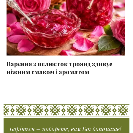
Варення з пелюсток троянд здивує
ніжним смаком і ароматом
Боріться – поборете, вам Бог допомагає!