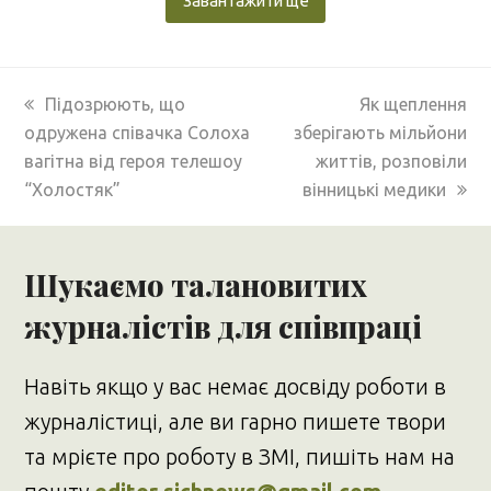
Завантажити ще
previous
next
Підозрюють, що
Як щеплення
post:
post:
одружена співачка Солоха
зберігають мільйони
вагітна від героя телешоу
життів, розповіли
“Холостяк”
вінницькі медики
Шукаємо талановитих
журналістів для співпраці
Навіть якщо у вас немає досвіду роботи в
журналістиці, але ви гарно пишете твори
та мрієте про роботу в ЗМІ, пишіть нам на