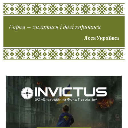
Сором – хилитися і долі коритися
Леся Українка