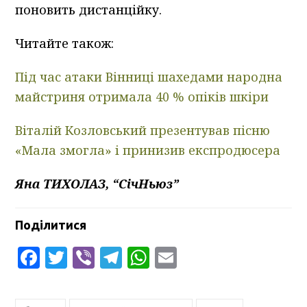
поновить дистанційку.
Читайте також:
Під час атаки Вінниці шахедами народна
майстриня отримала 40 % опіків шкіри
Віталій Козловський презентував пісню
«Мала змогла» і принизив експродюсера
Яна ТИХОЛАЗ, “СічНьюз”
Поділитися
Facebook
Twitter
Viber
Telegram
WhatsApp
Email