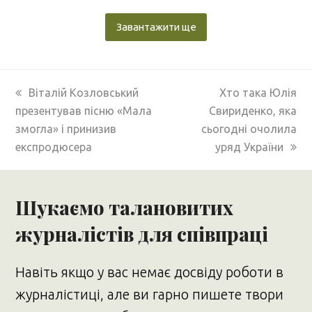
Завантажити ще
previous
next
Віталій Козловський
Хто така Юлія
post:
post:
презентував пісню «Мала
Свириденко, яка
змогла» і принизив
сьогодні очолила
експродюсера
уряд України
Шукаємо талановитих
журналістів для співпраці
Навіть якщо у вас немає досвіду роботи в
журналістиці, але ви гарно пишете твори