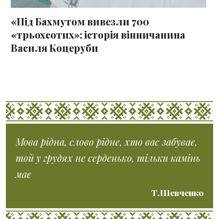
«Під Бахмутом вивезли 700
«трьохсотих»: історія вінничанина
Василя Коцеруби
Мова рідна, слово рідне, хто вас забуває,
той у грудях не серденько, тільки камінь
має
Т.Шевченко