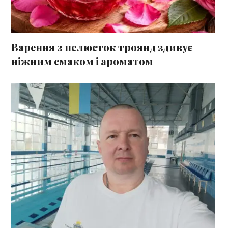
Варення з пелюсток троянд здивує
ніжним смаком і ароматом