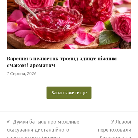
Варення з пелюсток троянд здивує ніжним
смаком і ароматом
7 Серпня, 2026
Завантажити ще
previous
next
Думки батьків про можливе
У Львові
post:
post:
скасування дистанційного
перепоховали
навчання розділилися
Кузнєцова та