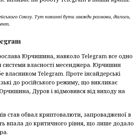
йського Союзу. Тут повинні бути завжди розмови, діалоги,
дент.
legram
рослава Юрчишина, навколо Telegram все одно
ься системи власності месенджера. Юрчишин
бе власником Telegram. Проте інсайдерські
изькі до російського режиму, що викликає
Юрчишина, Дуров і відмовився від виходу на
в став обвал криптовалюти, запровадженої в
сть впала до критичного рівня, що лише додало
ра.