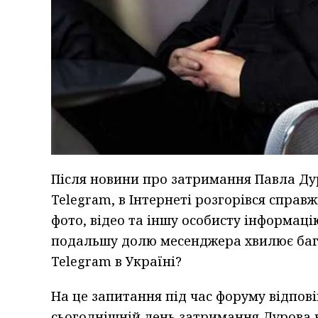
Після новини про затримання Павла Ду
Telegram, в Інтернеті розгорівся справ
фото, відео та іншу особисту інформаці
подальшу долю месенджера хвилює бага
Telegram в Україні?
На це запитання під час форуму відпові
сьогоднішній день затримання Дурова н