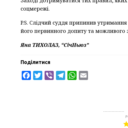
Заході дотримуватися тих правил, яких
соцмережі.
P.S. Слідчий суддя припинив утримання 
його первинного допиту та можливого 
Яна ТИХОЛАЗ, “СічНьюз”
Поділитися
Facebook
Twitter
Viber
Telegram
WhatsApp
Email
Р