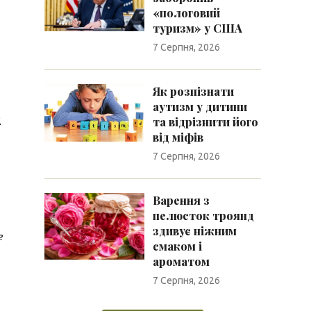
«пологовий
туризм» у США
7 Серпня, 2026
Як розпізнати
аутизм у дитини
.
та відрізнити його
від міфів
7 Серпня, 2026
Варення з
пелюсток троянд
здивує ніжним
е
смаком і
ароматом
7 Серпня, 2026