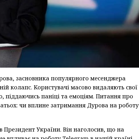
рова, засновника популярного месенджера
жній колапс. Користувачі масово видаляють свої
ю, піддаючись паніці та емоціям. Питання про
тьох: чи вплине затримання Дурова на роботу
в Президент України. Він наголосив, що на
е впливає на роботу Telegram в нашій країні.