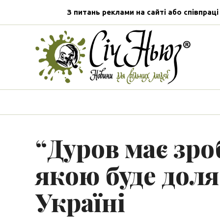
З питань реклами на сайті або співпраці
“Дуров має зр
якою буде доля
Україні