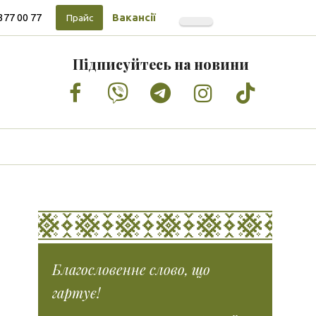
377 00 77
Вакансії
Прайс
Підписуйтесь на новини
Facebook
Vimeo
Tumblr
Instagram
Tiktok
Благословенне слово, що
гартує!