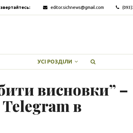
 звертайтесь:
editor.sichnews@gmail.com
(093)
УСІ РОЗДІЛИ
обити висновки” –
 Telegram в