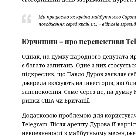
Ми працюємо як країна майбутнього Європе
погодження серед країн ЄС, – відповів Прези
Юрчишин – про перспективи Te
Однак, на думку народного депутата Я
є багато запитань. Одне з них стосуєт
підкреслив, що Павло Дуров заявляє се
джерела вказують на інвесторів, які бл
занепокоєння. Саме через це, на думку 
ринки США чи Британії.
Додатковою проблемою для користувачі
Telegram. Після арешту Дурова її варті
невпевненості в майбутньому месендже