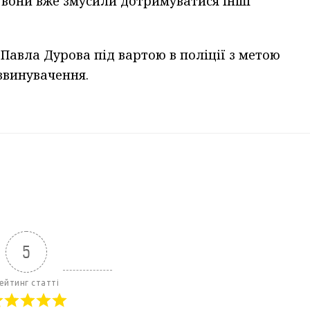
 вони вже змусили дотримуватися інші
Павла Дурова під вартою в поліції з метою
звинувачення.
5
ейтинг статті