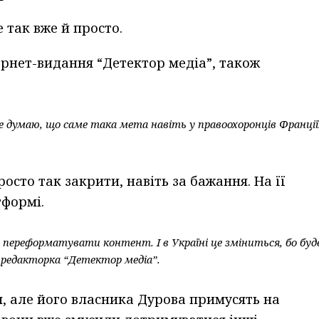
 так вже й просто.
рнет-видання “Детектор медіа”, також
не думаю, що саме така мета навіть у правоохоронців Франції
сто так закрити, навіть за бажання. На її
тформі.
 переформатувати контент. І в Україні це зміниться, бо буд
-редакторка “Детектор медіа”.
ся, але його власника Дурова примусять на