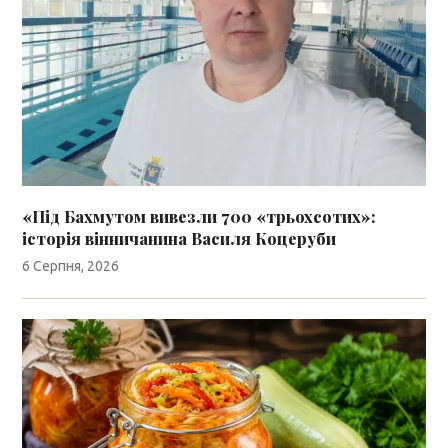
«Під Бахмутом вивезли 700 «трьохсотих»:
історія вінничанина Василя Коцеруби
6 Серпня, 2026