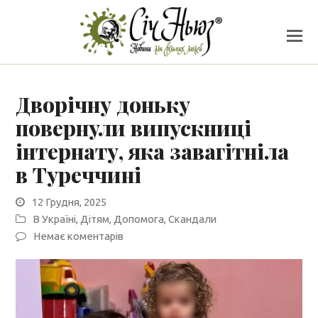
Дворічну доньку
повернули випускниці
інтернату, яка завагітніла
в Туреччині
12 Грудня, 2025
В Україні
,
Дітям
,
Допомога
,
Скандали
Немає коментарів