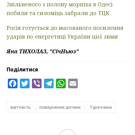
Звільненого з полону морпіха в Одесі
побили та силоміць забрали до ТЦК
Росія готується до масованого посилення
ударів по енергетиці України цієї зими
Яна ТИХОЛАЗ, “СічНьюз”
Поділитися
Facebook
Twitter
Viber
Telegram
WhatsApp
Email
вагітність
повернення дитини
Туреччина