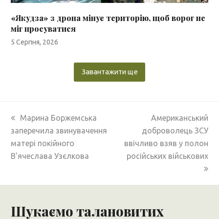
«Якудза» з дрона мінує територію, щоб ворог не
міг просуватися
5 Серпня, 2026
Завантажити ще
previous
next
Марина Боржемська
Американський
post:
post:
заперечила звинувачення
доброволець ЗСУ
матері покійного
ввічливо взяв у полон
В’ячеслава Узєлкова
російських військових
Шукаємо талановитих