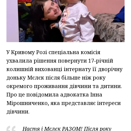
У Кривому Розі спеціальна комісія
ухвалила рішення повернути 17‑річній
колишній вихованці інтернату її дворічну
доньку Мєлєк після більше ніж року
окремого проживання дівчини та дитини.
Про це повідомила адвокатка Інна
Мірошниченко, яка представляє інтереси
дівчини.
Настя і Мєлєк РАЗОМ! Після року