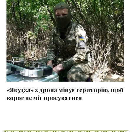
«Якудза» з дрона мінує територію, щоб
ворог не міг просуватися