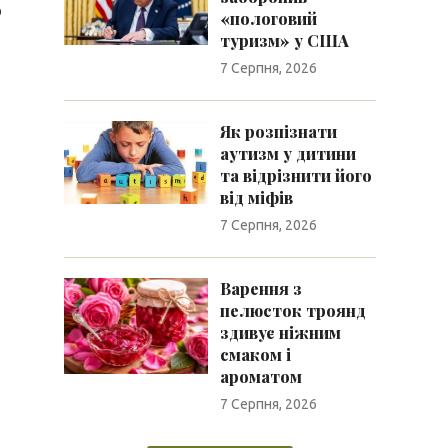
ю
«пологовий
туризм» у США
7 Серпня, 2026
Як розпізнати
аутизм у дитини
та відрізнити його
від міфів
7 Серпня, 2026
Варення з
пелюсток троянд
здивує ніжним
смаком і
ароматом
7 Серпня, 2026