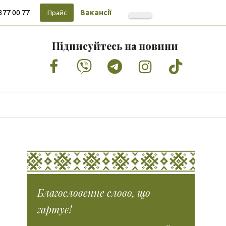
377 00 77
Вакансії
Прайс
Підписуйтесь на новини
Facebook
Vimeo
Tumblr
Instagram
Tiktok
Благословенне слово, що
гартує!