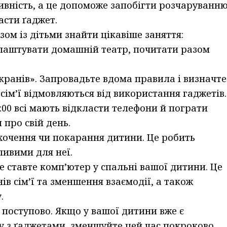
ивність, а це допоможе запобігти розчаруванн
асти ґаджет.
ом із дітьми знайти цікавіше заняття:
 влаштувати домашній театр, почитати разом
екранів». Запровадьте вдома правила і визначте
 сім’ї відмовляються від використання гаджетів.
9:00 всі мають відкласти телефони й пограти
 про свій день.
хочення чи покарання дитини. Це робить
ивими для неї.
е ставте компʼютер у спальні вашої дитини. Це
ів сімʼї та зменшення взаємодії, а також
.
 поступово. Якщо у вашої дитини вже є
у з ґаджетами, зменшуйте цей час покроково.