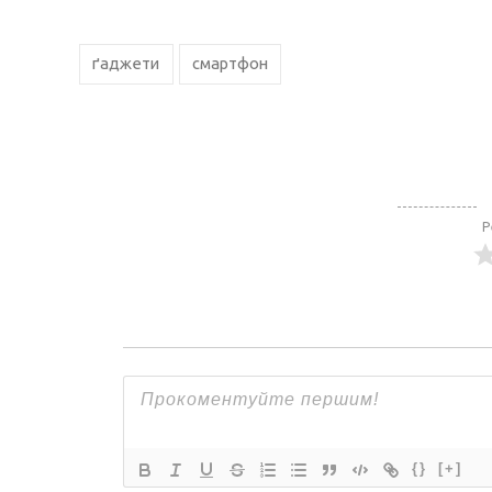
ґаджети
смартфон
Р
{}
[+]