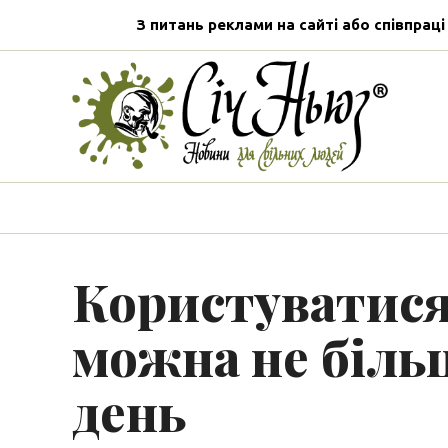
З питань реклами на сайті або співпраці
Користуватис
можна не більш
день