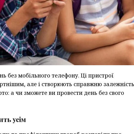
ень без мобільного телефону. Ці пристрої
ртнішим, але і створюють справжню залежніст
рто: а чи зможете ви провести день без свого
ить усім