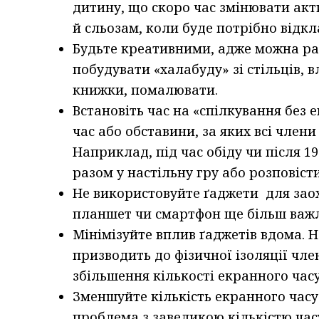
дитину, що скоро час змінювати акт
й сльозам, коли буде потрібно відкл
Будьте креативними, адже можна раз
побудувати «халабуду» зі стільців,
книжки, помалювати.
Встановіть час на «спілкування без 
час або обставини, за яких всі члени
Наприклад, під час обіду чи після 1
разом у настільну гру або розповісти
Не використовуйте ґаджети для зао
планшет чи смартфон ще більш важл
Мінімізуйте вплив ґаджетів вдома. Н
призводить до фізичної ізоляції член
збільшення кількості екранного часу
Зменшуйте кількість екранного часу
проблема з завеликою кількістю час