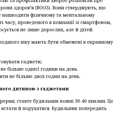
олю та профілактики хвороб розповіли про
орони здоров’я (ВООЗ). Вони стверджують, що
е нашкодити фізичному та ментальному
і часу, проведеного в компанії зі смартфоном,
сується не лише дорослих, але й дітей.
олодшого віку мають бути обмежені в екранному
товувати гаджети;
 не більше однієї години на день.
ити не більше двох годин на день.
еного дитиною з гаджетами
рерви; ставте будильник кожні 30-40 хвилин. Ц
 встати й порухатися. Будильник попередить