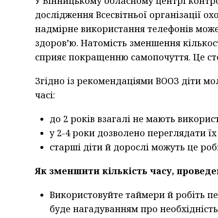
У Вінницькому обласному центрі контр
дослідження Всесвітньої організації ох
надмірне використання телефонів мож
здоров’ю. Натомість зменшення кількост
сприяє покращенню самопочуття. Це сто
Згідно із рекомендаціями ВООЗ діти м
часі:
до 2 років взагалі не мають викорис
у 2-4 роки дозволено переглядати їх
старші діти й дорослі можуть це роб
Як зменшити кількість часу, провед
Використовуйте таймери й робіть пе
буде нагадуванням про необхідність