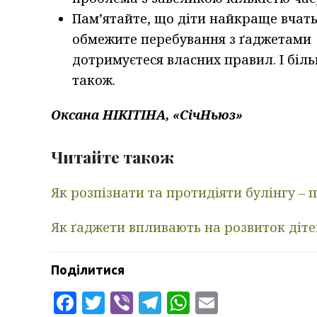
Памʼятайте, що діти найкраще вчать
обмежите перебування з ґаджетами д
дотримуєтеся власних правил. І біл
також.
Оксана НІКІТІНА, «СічНьюз»
Читайте також
Як розпізнати та протидіяти булінгу –
Як ґаджети впливають на розвиток діте
Поділитися
Facebook
Twitter
Viber
Telegram
WhatsApp
Email