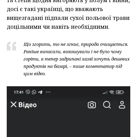
та степи щодня вигоряють у полум’ї війни,
досі є такі українці, що вважають
вищезгадані підпали сухої польової трави
доцільними чи навіть необхідними.
Що згорить, то не згниє, природа очищається.
Раніше випасали, викошували і не було чому
горіти, а тепер задрипані хазяї хочуть дешевих
продуктів на базарі, – пише коментатор під
цим відео.