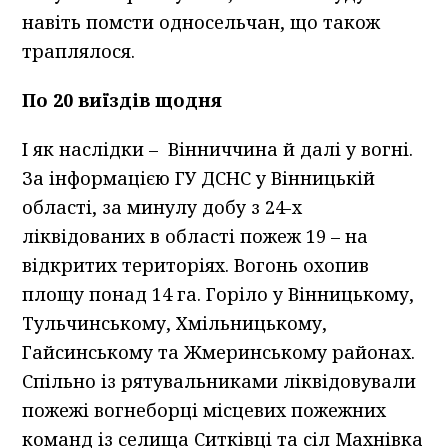
навіть помсти односельчан, що також
траплялося.
По 20 виїздів щодня
І як наслідки – Вінниччина й далі у вогні.
За інформацією ГУ ДСНС у Вінницькій
області, за минулу добу з 24-х
ліквідованих в області пожеж 19 – на
відкритих територіях. Вогонь охопив
площу понад 14 га. Горіло у Вінницькому,
Тульчинському, Хмільницькому,
Гайсинському та Жмеринському районах.
Спільно із рятувальниками ліквідовували
пожежі вогнеборці місцевих пожежних
команд із селища Ситківці та сіл Махнівка