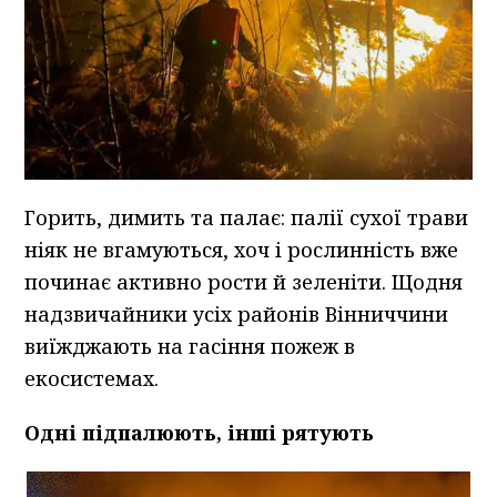
Горить, димить та палає: палії сухої трави
ніяк не вгамуються, хоч і рослинність вже
починає активно рости й зеленіти. Щодня
надзвичайники усіх районів Вінниччини
виїжджають на гасіння пожеж в
екосистемах.
Одні підпалюють, інші рятують