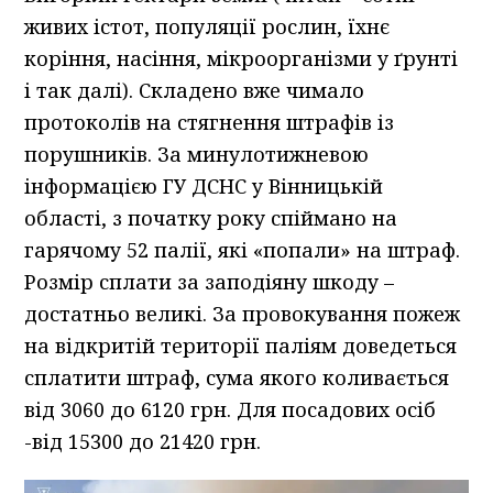
живих істот, популяції рослин, їхнє
коріння, насіння, мікроорганізми у ґрунті
і так далі). Складено вже чимало
протоколів на стягнення штрафів із
порушників. За минулотижневою
інформацією ГУ ДСНС у Вінницькій
області, з початку року спіймано на
гарячому 52 палії, які «попали» на штраф.
Розмір сплати за заподіяну шкоду –
достатньо великі. За провокування пожеж
на відкритій території паліям доведеться
сплатити штраф, сума якого коливається
від 3060 до 6120 грн. Для посадових осіб
-від 15300 до 21420 грн.