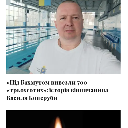
«Під Бахмутом вивезли 700
«трьохсотих»: історія вінничанина
Василя Коцеруби