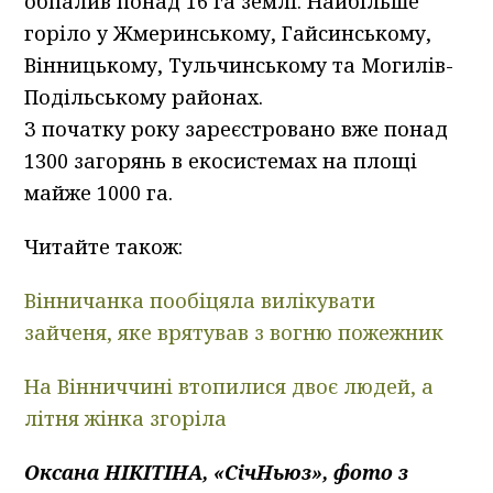
обпалив понад 16 га землі. Найбільше
горіло у Жмеринському, Гайсинському,
Вінницькому, Тульчинському та Могилів-
Подільському районах.
З початку року зареєстровано вже понад
1300 загорянь в екосистемах на площі
майже 1000 га.
Читайте також:
Вінничанка пообіцяла вилікувати
зайченя, яке врятував з вогню пожежник
На Вінниччині втопилися двоє людей, а
літня жінка згоріла
Оксана НІКІТІНА, «СічНьюз», фото з