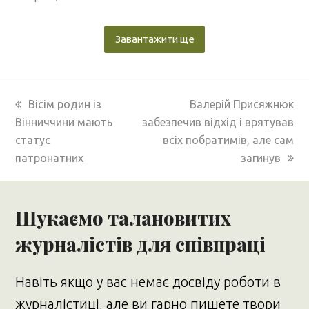
Завантажити ще
previous
next
Вісім родин із
Валерій Присяжнюк
post:
post:
Вінниччини мають
забезпечив відхід і врятував
статус
всіх побратимів, але сам
патронатних
загинув
Шукаємо талановитих
журналістів для співпраці
Навіть якщо у вас немає досвіду роботи в
журналістиці, але ви гарно пишете твори