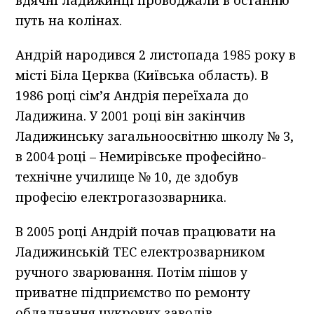
вдячні ладижинці проводжали в останню
путь на колінах.
Андрій народився 2 листопада 1985 року в
місті Біла Церква (Київська область). В
1986 році сім’я Андрія переїхала до
Ладижина. У 2001 році він закінчив
Ладижинську загальноосвітню школу № 3,
в 2004 році – Немирівське професійно-
технічне училище № 10, де здобув
професію електрогазозварника.
В 2005 році Андрій почав працювати на
Ладижинській ТЕС електрозварником
ручного зварювання. Потім пішов у
приватне підприємство по ремонту
обладнання цукрових заводів.