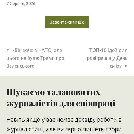
7 Серпня, 2026
Завантажити ще
previous
next
«Він хоче в НАТО, але
ТОП-10 ідей для
post:
post:
цього не буде: Трамп про
розіграшів у День
Зеленського
сміху
Шукаємо талановитих
журналістів для співпраці
Навіть якщо у вас немає досвіду роботи в
журналістиці, але ви гарно пишете твори