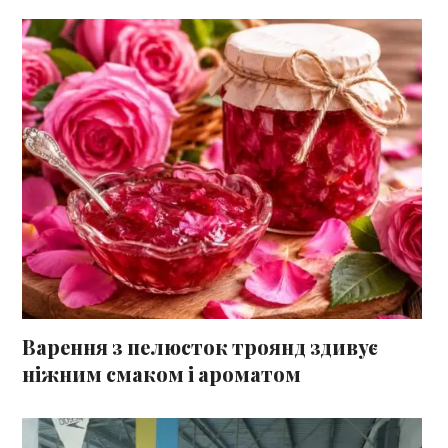
Варення з пелюсток троянд здивує
ніжним смаком і ароматом