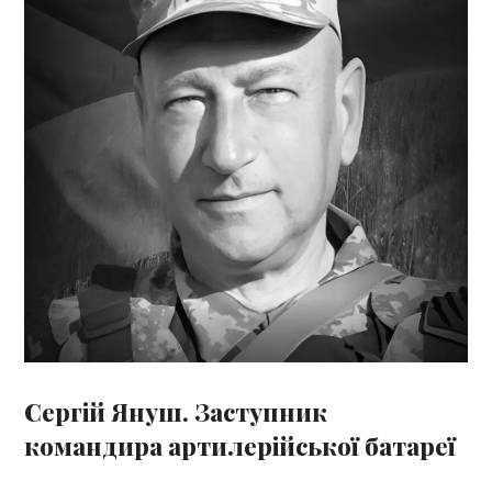
Сергій Януш. Заступник
командира артилерійської батареї