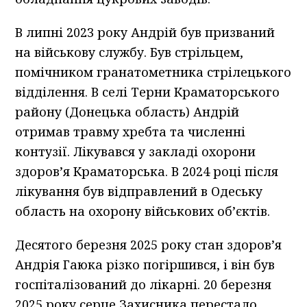
В липні 2023 року Андрій був призваний
на військову службу. Був стрільцем,
помічником гранатометника стрілецького
відділення. В селі Терни Краматорського
району (Донецька область) Андрій
отримав травму хребта та численні
контузії. Лікувався у закладі охорони
здоров’я Краматорська. В 2024 році після
лікування був відправлений в Одеську
область на охорону військових об’єктів.
Десятого березня 2025 року стан здоров’я
Андрія Гаюка різко погіршився, і він був
госпіталізований до лікарні. 20 березня
2025 року серце Захисника перестало