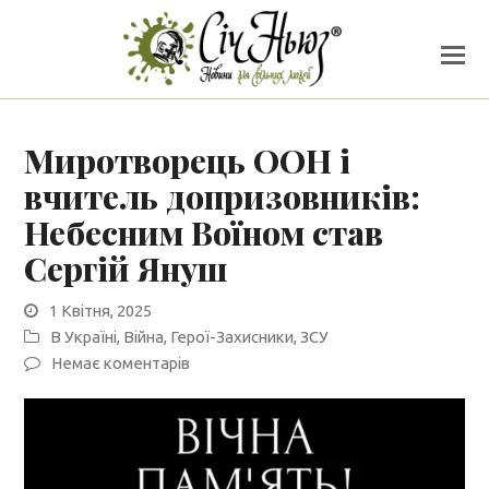
Миротворець ООН і
вчитель допризовників:
Небесним Воїном став
Сергій Януш
1 Квітня, 2025
В Україні
,
Війна
,
Герої-Захисники
,
ЗСУ
Немає коментарів