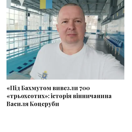
«Під Бахмутом вивезли 700
«трьохсотих»: історія вінничанина
Василя Коцеруби