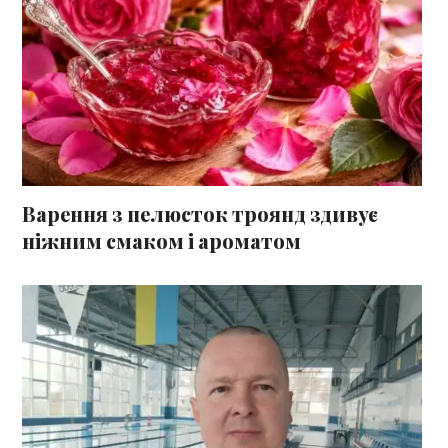
Варення з пелюсток троянд здивує
ніжним смаком і ароматом