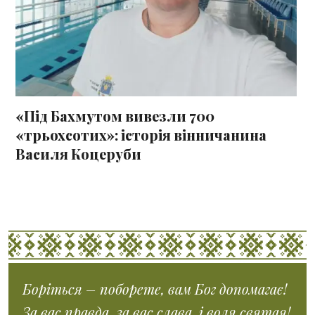
«Під Бахмутом вивезли 700
«трьохсотих»: історія вінничанина
Василя Коцеруби
Боріться – поборете, вам Бог допомагає!
За вас правда, за вас слава, і воля святая!