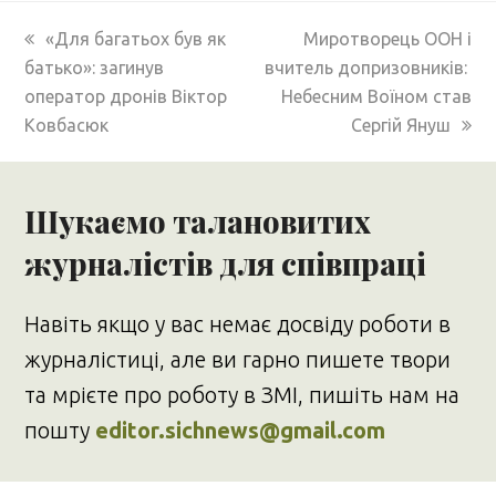
previous
next
«Для багатьох був як
Миротворець ООН і
post:
post:
батько»: загинув
вчитель допризовників:
оператор дронів Віктор
Небесним Воїном став
Ковбасюк
Сергій Януш
Шукаємо талановитих
журналістів для співпраці
Навіть якщо у вас немає досвіду роботи в
журналістиці, але ви гарно пишете твори
та мрієте про роботу в ЗМІ, пишіть нам на
пошту
editor.sichnews@gmail.com